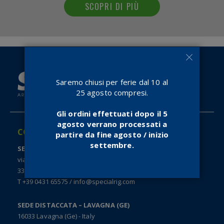
SCOPRI DI PIÙ
Saremo chiusi per ferie dal 10 al
25 agosto compresi.
Gli ordini effettuati dopo il 5
agosto verrano processati a
CONTATTI
partire da fine agosto / inizio
settembre.
SEDE - SAN GIORGIO DI NOGARO (UD)
via Enrico Fermi, 18 - Z. I. Aussa Corno
33058 San Giorgio di Nogaro (Ud) - Italy
T +39 0431 65575
/
info@specialrig.com
SEDE DISTACCATA – LAVAGNA (GE)
16033 Lavagna (Ge) - Italy