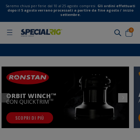
Saremo chiusi per ferie dal 10 al 25 agosto compresi.
Gli ordini effettuati
dopo il 5 agosto verrano processati a partire da fine agosto / inizio
settembre.
elem
0
Toggle
Nav
Cart
ORBIT WINCH
TM
CON QUICKTRIM
TM
SCOPRI DI PIÙ