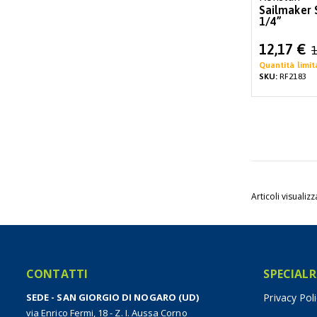
Sailmaker 
1/4”
Special
12,17 €
1
Price
Quantità limit
SKU:
RF2183
Articoli visualizz
CONTATTI
SPECIALR
SEDE - SAN GIORGIO DI NOGARO (UD)
Privacy Pol
via Enrico Fermi, 18 - Z. I. Aussa Corno