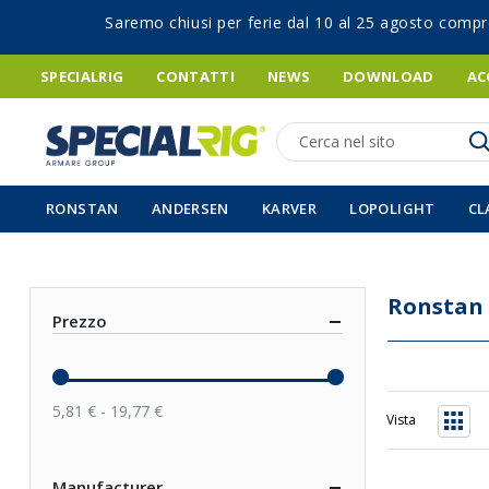
Saremo chiusi per ferie dal 10 al 25 agosto compr
SPECIALRIG
CONTATTI
NEWS
DOWNLOAD
AC
Ricerca
RONSTAN
ANDERSEN
KARVER
LOPOLIGHT
CL
Ronstan
Prezzo
5,81 € - 19,77 €
Vista
Grigli
Manufacturer