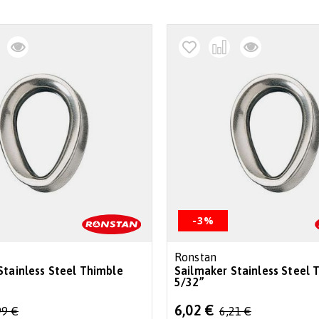
-3%
Ronstan
Stainless Steel Thimble
Sailmaker Stainless Steel 
5/32”
Special
6,02 €
99 €
6,21 €
Price