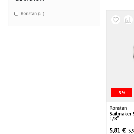
items
Ronstan
5
-3%
Ronstan
Sailmaker 
1/8”
Special
5,81 €
5,
Price