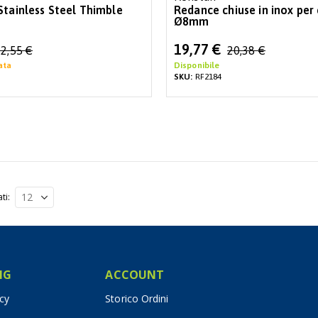
Stainless Steel Thimble
Redance chiuse in inox per
Ø8mm
Special
19,77 €
2,55 €
20,38 €
Price
ata
Disponibile
SKU:
RF2184
ati
IG
ACCOUNT
icy
Storico Ordini