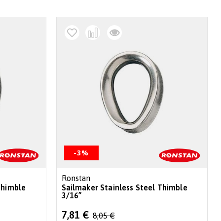
decr
-3%
Ronstan
Thimble
Sailmaker Stainless Steel Thimble
3/16”
Special
7,81 €
8,05 €
Price