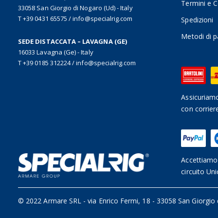
Termini e C
33058 San Giorgio di Nogaro (Ud) - Italy
T +39 0431 65575
/
info@specialrig.com
Spedizioni
Metodi di 
SEDE DISTACCATA – LAVAGNA (GE)
16033 Lavagna (Ge) - Italy
T +39 0185 312224
/
info@specialrig.com
Assicuriamo
con corrier
Accettiamo 
circuito Uni
© 2022 Armare SRL
-
via Enrico Fermi, 18 - 33058 San Giorgio