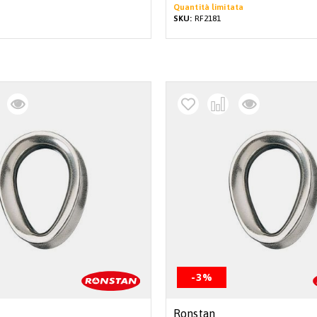
Quantità limitata
SKU:
RF2181
-3%
Ronstan