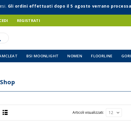
esi.
Gli ordini effettuati dopo il 5 agosto verrano processa
CEDI
REGISTRATI
AMCLEAT
BSI MOONLIGHT
NOMEN
FLOORLINE
GORI
 Shop
Articoli visualizzati
Lista
a