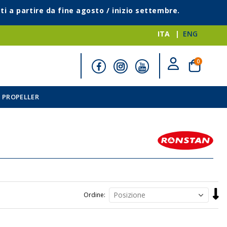
ti a partire da fine agosto / inizio settembre.
ITA
ENG
elementi
0
Cart
 PROPELLER
Impo
Ordine
la
direz