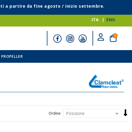
ti a partire da fine agosto / inizio settembre.
ITA
ENG
elementi
0
Cart
 PROPELLER
Impo
Ordine
la
direz