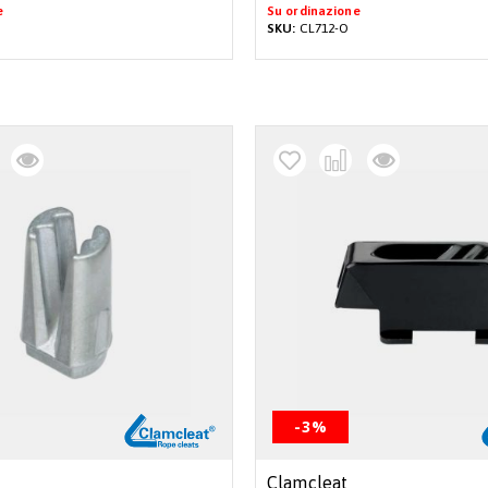
e
Su ordinazione
SKU:
CL712-O
-3%
Clamcleat