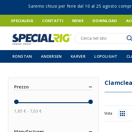
Saremo chiusi per ferie dal 10 al 25 agosto compr
SPECIALRIG
CONTATTI
NEWS
DOWNLOAD
AC
Ricerca
RONSTAN
ANDERSEN
KARVER
LOPOLIGHT
CL
Clamclea
Prezzo
1,85 € - 7,03 €
Vista
Grigli
Manufacturer