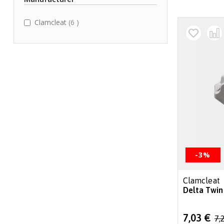
items
Clamcleat
6
-3%
Clamcleat
Delta Twin 
Special
7,03 €
7,
Price