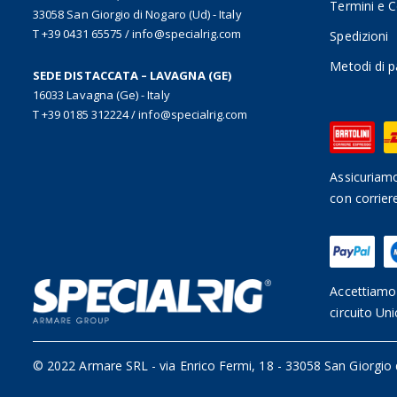
Termini e C
33058 San Giorgio di Nogaro (Ud) - Italy
T +39 0431 65575
/
info@specialrig.com
Spedizioni
Metodi di 
SEDE DISTACCATA – LAVAGNA (GE)
16033 Lavagna (Ge) - Italy
T +39 0185 312224
/
info@specialrig.com
Assicuriamo
con corrier
Accettiamo 
circuito Uni
© 2022 Armare SRL
-
via Enrico Fermi, 18 - 33058 San Giorgio