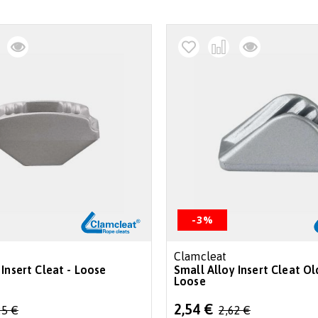
-3%
Clamcleat
Insert Cleat - Loose
Small Alloy Insert Cleat Ol
Loose
Special
2,54 €
25 €
2,62 €
Price