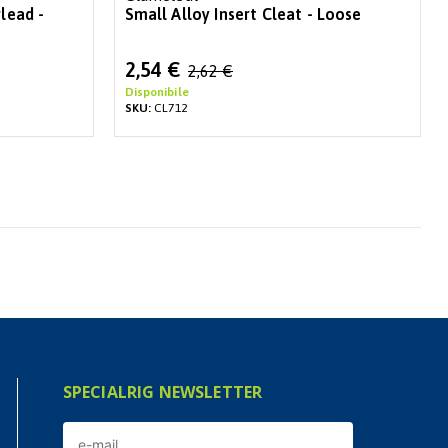
rlead -
Small Alloy Insert Cleat - Loose
Special
2,54 €
2,62 €
Price
Disponibile
SKU:
CL712
SPECIALRIG NEWSLETTER