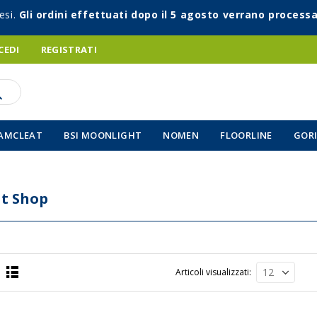
esi.
Gli ordini effettuati dopo il 5 agosto verrano processa
CEDI
REGISTRATI
AMCLEAT
BSI MOONLIGHT
NOMEN
FLOORLINE
GORI
t Shop
Articoli visualizzati
Lista
a