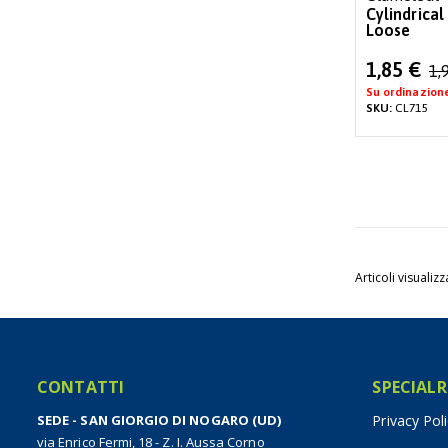
Cylindrical
Loose
Special
1,85 €
1,
Price
Su ordinazion
SKU:
CL715
Articoli visualizz
CONTATTI
SPECIALR
SEDE - SAN GIORGIO DI NOGARO (UD)
Privacy Pol
via Enrico Fermi, 18 - Z. I. Aussa Corno