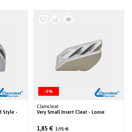
decr
-3%
Clamcleat
d Style -
Very Small Insert Cleat - Loose
Special
1,85 €
1,91 €
Price