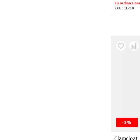
Su ordinazion
SKU:
CL710
-3%
Clamcleat