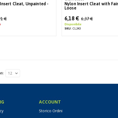
 Insert Cleat, Unpainted -
Nylon Insert Cleat with Fai
Loose
Special
6,18 €
91 €
6,37 €
Price
e
Disponibile
SKU:
CL243
ati
IG
ACCOUNT
icy
Storico Ordini