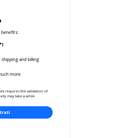
o
benefits:
*)
shipping and billing
 much more
sts requires the validation of
ivity may take a while.
trati