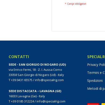
CONTATTI
SPECIALR
SEDE - SAN GIORGIO DI NOGARO (UD)
Privacy Pol
via Enrico Fermi, 18 - Z. I. Aussa Corno
Termini e C
33058 San Giorgio di Nogaro (Ud) - Italy
T +39 0431 65575
/
info@specialrig.com
Spedizioni
Metodi di 
SEDE DISTACCATA – LAVAGNA (GE)
16033 Lavagna (Ge) - Italy
T +39 0185 312224
/
info@specialrig.com