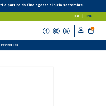
ti a partire da fine agosto / inizio settembre.
ITA
ENG
elementi
0
Cart
 PROPELLER