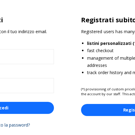
i
Registrati subit
on il tuo indirizzo email.
Registered users has many 
listini personalizzati (
fast checkout
management of multiple 
addresses
track order history and
(*) provisioning of custom priceli
the account by our staff. This act
cedi
Regis
to la password?