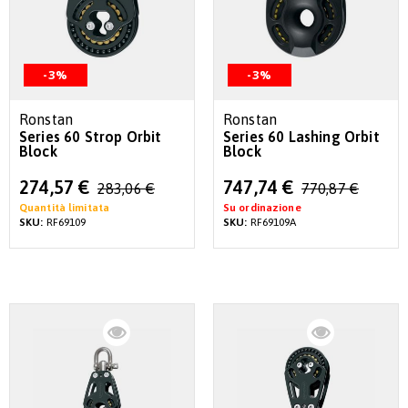
-3%
-3%
Ronstan
Ronstan
Series 60 Strop Orbit
Series 60 Lashing Orbit
Block
Block
Special
Special
274,57 €
747,74 €
283,06 €
770,87 €
Price
Price
Quantità limitata
Su ordinazione
SKU:
RF69109
SKU:
RF69109A