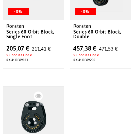
-3%
-3%
Ronstan
Ronstan
Series 60 Orbit Block,
Series 60 Orbit Block,
Single Foot
Double
Special
Special
205,07 €
457,38 €
211,41 €
471,53 €
Price
Price
Su ordinazione
Su ordinazione
SKU:
RF69151
SKU:
RF69200