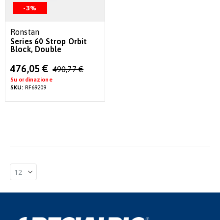
-3%
Ronstan
Series 60 Strop Orbit
Block, Double
Special
476,05 €
490,77 €
Price
Su ordinazione
SKU:
RF69209