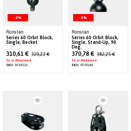
-3%
-3%
Ronstan
Ronstan
Series 60 Orbit Block,
Series 60 Orbit Block,
Single, Becket
Single, Stand-Up, 90
Deg.
Special
Special
310,61 €
370,78 €
320,22 €
382,25 €
Price
Price
Su ordinazione
Su ordinazione
SKU:
RF69110
SKU:
RF69140