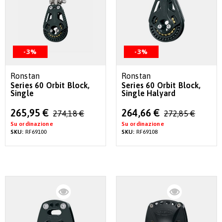
-3%
-3%
Ronstan
Ronstan
Series 60 Orbit Block,
Series 60 Orbit Block,
Single
Single Halyard
Special
Special
265,95 €
264,66 €
274,18 €
272,85 €
Price
Price
Su ordinazione
Su ordinazione
SKU:
RF69100
SKU:
RF69108