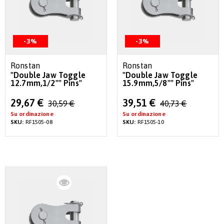
-3%
-3%
Ronstan
Ronstan
"Double Jaw Toggle
"Double Jaw Toggle
12.7mm,1/2"" Pins"
15.9mm,5/8"" Pins"
Special
Special
29,67 €
39,51 €
30,59 €
40,73 €
Price
Price
Su ordinazione
Su ordinazione
SKU:
RF1505-08
SKU:
RF1505-10