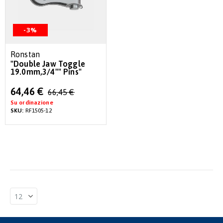
-3%
Ronstan
"Double Jaw Toggle
19.0mm,3/4"" Pins"
Special
64,46 €
66,45 €
Price
Su ordinazione
SKU:
RF1505-12