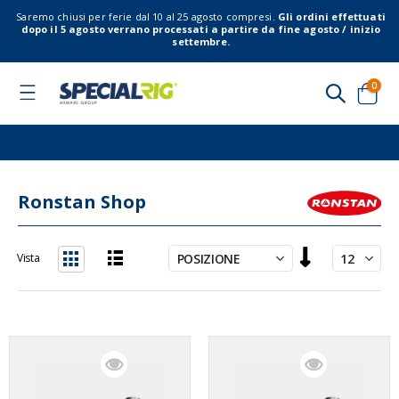
Saremo chiusi per ferie dal 10 al 25 agosto compresi.
Gli ordini effettuati
dopo il 5 agosto verrano processati a partire da fine agosto / inizio
settembre.
elem
0
Toggle
Nav
Cart
Ronstan Shop
Imposta
Vista
la
Lista
Griglia
direzione
decrescente