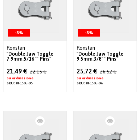
-3%
-3%
Ronstan
Ronstan
"Double Jaw Toggle
"Double Jaw Toggle
7.9mm,5/16"" Pins"
9.5mm,3/8"" Pins"
Special
Special
21,49 €
25,72 €
22,15 €
26,52 €
Price
Price
Su ordinazione
Su ordinazione
SKU:
RF1505-05
SKU:
RF1505-06