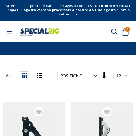
Saremo chiusi per ferie dal 10 al 25 agosto compresi.
Gli ordini effettuati
dopo il 5 agosto verrano processati a partire da fine agosto / inizio
settembre.
elem
0
Toggle
Nav
Cart
Imposta
Vista
la
Lista
Griglia
direzione
decrescente