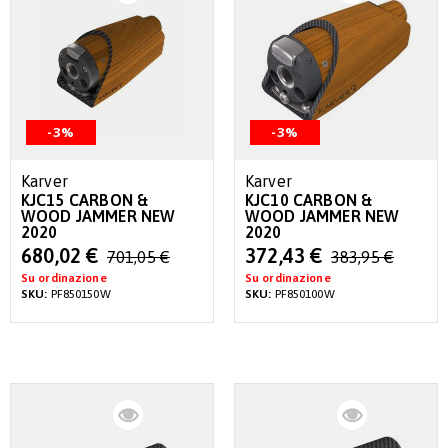
-3%
-3%
Karver
Karver
KJC15 CARBON &
KJC10 CARBON &
WOOD JAMMER NEW
WOOD JAMMER NEW
2020
2020
Special
Special
680,02 €
372,43 €
701,05 €
383,95 €
Price
Price
Su ordinazione
Su ordinazione
SKU:
PF850150W
SKU:
PF850100W