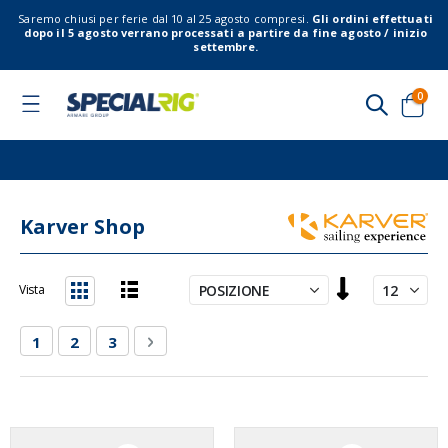
Saremo chiusi per ferie dal 10 al 25 agosto compresi.
Gli ordini effettuati
dopo il 5 agosto verrano processati a partire da fine agosto / inizio
settembre.
elem
0
Toggle
Nav
Cart
Karver Shop
Imposta
Vista
la
Lista
Griglia
direzione
Pagina
Attualmente stai leggendo la pagina
Pagina
Pagina
Pagina
Successivo
1
2
3
decrescente