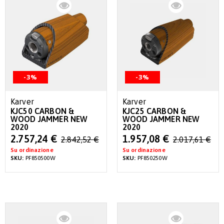
-3%
-3%
Karver
Karver
KJC50 CARBON &
KJC25 CARBON &
WOOD JAMMER NEW
WOOD JAMMER NEW
2020
2020
Special
Special
2.757,24 €
1.957,08 €
2.842,52 €
2.017,61 €
Price
Price
Su ordinazione
Su ordinazione
SKU:
PF850500W
SKU:
PF850250W