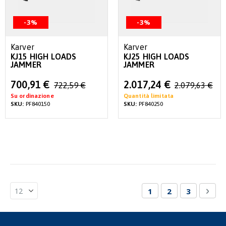
-3%
-3%
Karver
Karver
KJ15 HIGH LOADS
KJ25 HIGH LOADS
JAMMER
JAMMER
Special
Special
700,91 €
2.017,24 €
722,59 €
2.079,63 €
Price
Price
Su ordinazione
Quantità limitata
SKU:
PF840150
SKU:
PF840250
Pagina
Attualmente stai le
Pagina
Pagina
Pagi
Succ
1
2
3