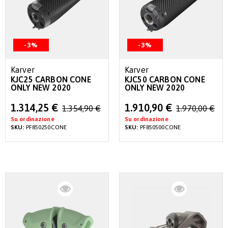
-3%
-3%
Karver
Karver
KJC25 CARBON CONE
KJC50 CARBON CONE
ONLY NEW 2020
ONLY NEW 2020
Special
Special
1.314,25 €
1.910,90 €
1.354,90 €
1.970,00 €
Price
Price
Su ordinazione
Su ordinazione
SKU:
PF850250CONE
SKU:
PF850500CONE