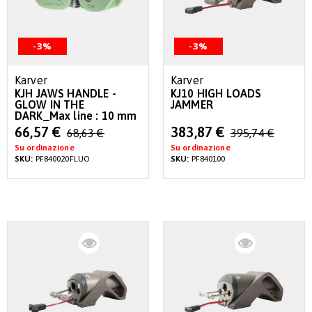
-3%
-3%
Karver
Karver
KJH JAWS HANDLE -
KJ10 HIGH LOADS
GLOW IN THE
JAMMER
DARK_Max line : 10 mm
Special
Special
66,57 €
383,87 €
68,63 €
395,74 €
Price
Price
Su ordinazione
Su ordinazione
SKU:
PF840020FLUO
SKU:
PF840100