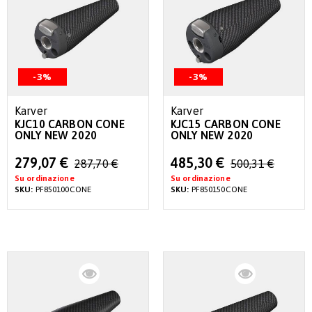
-3%
-3%
Karver
Karver
KJC10 CARBON CONE
KJC15 CARBON CONE
ONLY NEW 2020
ONLY NEW 2020
Special
Special
279,07 €
485,30 €
287,70 €
500,31 €
Price
Price
Su ordinazione
Su ordinazione
SKU:
PF850100CONE
SKU:
PF850150CONE