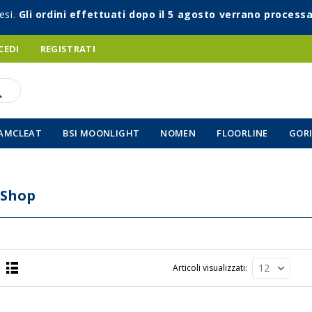
esi.
Gli ordini effettuati dopo il 5 agosto verrano processa
CEDI
REGISTRATI
AMCLEAT
BSI MOONLIGHT
NOMEN
FLOORLINE
GORI
 Shop
Articoli visualizzati
Lista
a