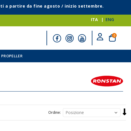
ti a partire da fine agosto / inizio settembre.
ITA
ENG
elementi
0
Cart
 PROPELLER
Impo
Ordine
la
direz