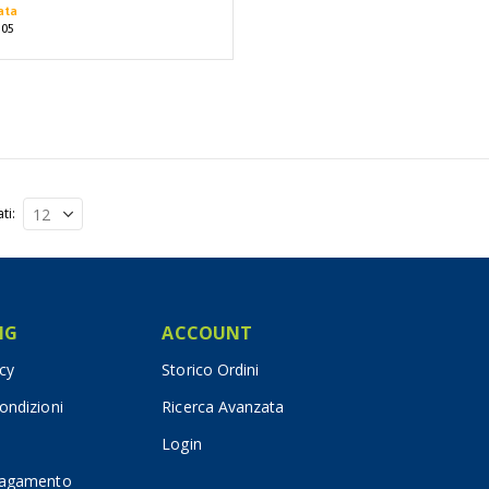
ata
505
ati
IG
ACCOUNT
icy
Storico Ordini
ondizioni
Ricerca Avanzata
Login
pagamento