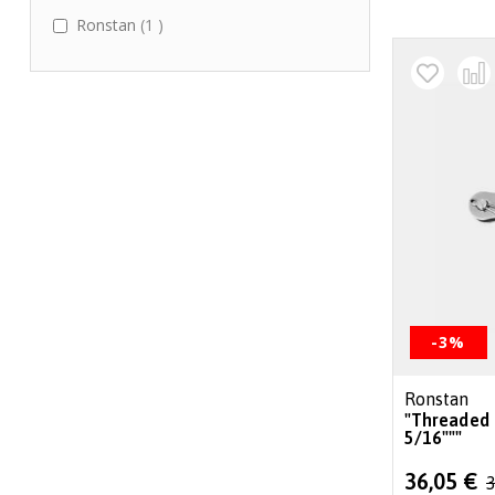
item
Ronstan
1
-3%
Ronstan
"Threaded 
5/16"""
Special
36,05 €
3
Price