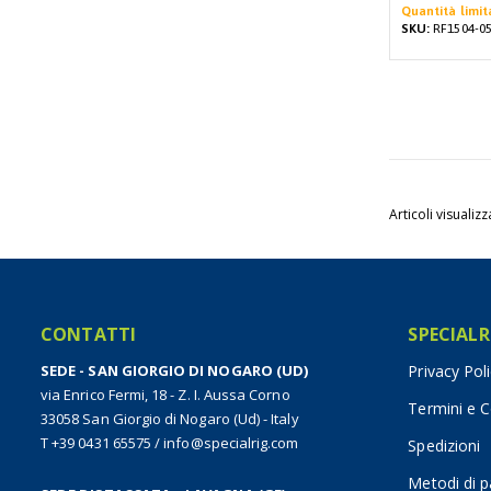
Quantità limit
SKU:
RF1504-0
Articoli visualizz
CONTATTI
SPECIALR
SEDE - SAN GIORGIO DI NOGARO (UD)
Privacy Pol
via Enrico Fermi, 18 - Z. I. Aussa Corno
Termini e C
33058 San Giorgio di Nogaro (Ud) - Italy
T +39 0431 65575
/
info@specialrig.com
Spedizioni
Metodi di 