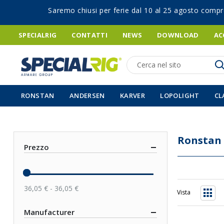
Saremo chiusi per ferie dal 10 al 25 agosto compr
SPECIALRIG
CONTATTI
NEWS
DOWNLOAD
AC
Ricerca
RONSTAN
ANDERSEN
KARVER
LOPOLIGHT
CL
Ronstan
Prezzo
36,05 € - 36,05 €
Vista
Grigli
Manufacturer