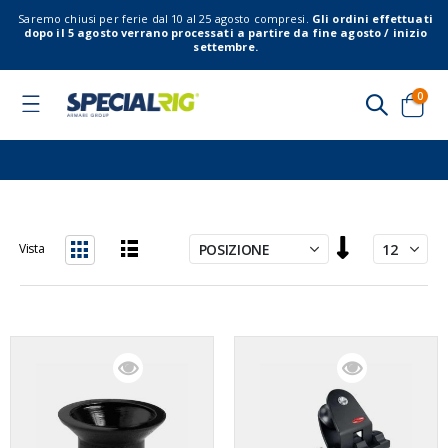
Saremo chiusi per ferie dal 10 al 25 agosto compresi.
Gli ordini effettuati
dopo il 5 agosto verrano processati a partire da fine agosto / inizio
settembre.
elem
0
Toggle
Nav
Cart
Imposta
Vista
la
Lista
Griglia
direzione
decrescente