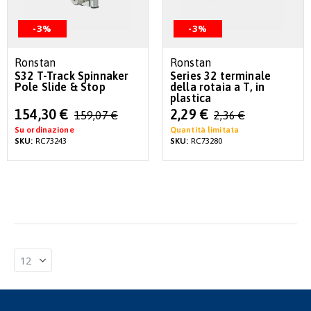
-3%
-3%
Ronstan
Ronstan
S32 T-Track Spinnaker
Series 32 terminale
Pole Slide & Stop
della rotaia a T, in
plastica
Special
Special
154,30 €
2,29 €
159,07 €
2,36 €
Price
Price
Su ordinazione
Quantità limitata
SKU:
RC73243
SKU:
RC73280