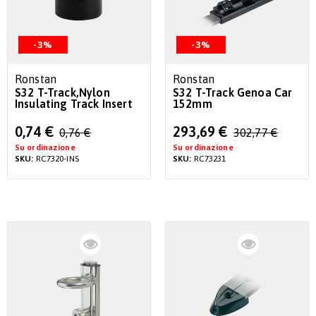
-3%
-3%
Ronstan
Ronstan
S32 T-Track,Nylon
S32 T-Track Genoa Car
Insulating Track Insert
152mm
Special
Special
0,74 €
293,69 €
0,76 €
302,77 €
Price
Price
Su ordinazione
Su ordinazione
SKU:
RC7320-INS
SKU:
RC73231