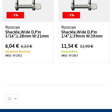
-3%
-3%
Ronstan
Ronstan
Shackle,Wide D,Pin
Shackle,Wide D,Pin
3/16”,L:28mm W:21mm
1/4”,L:39mm W:30mm
Special
Special
6,04 €
11,54 €
6,23 €
11,90 €
Price
Price
Quantità limitata
Disponibile
SKU:
RF1852
SKU:
RF1853