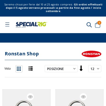
Saremo chiusi per ferie dal 10 al 25 agosto compresi.
Gli ordini effettuati
dopo il 5 agosto verrano processati a partire da fine agosto / inizio
settembre.
elem
0
Toggle
Nav
Cart
Ronstan Shop
Imposta
Vista
la
Lista
Griglia
direzione
decrescente