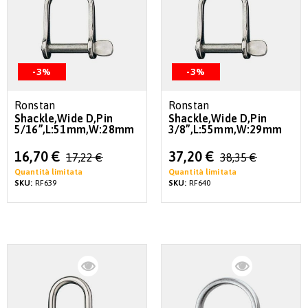
-3%
-3%
Ronstan
Ronstan
Shackle,Wide D,Pin
Shackle,Wide D,Pin
5/16”,L:51mm,W:28mm
3/8”,L:55mm,W:29mm
Special
Special
16,70 €
37,20 €
17,22 €
38,35 €
Price
Price
Quantità limitata
Quantità limitata
SKU:
RF639
SKU:
RF640