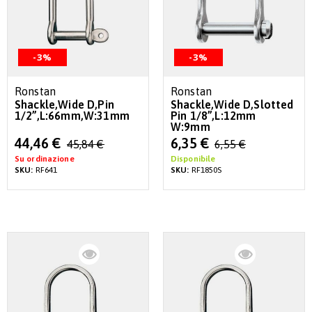
-3%
-3%
Ronstan
Ronstan
Shackle,Wide D,Pin
Shackle,Wide D,Slotted
1/2”,L:66mm,W:31mm
Pin 1/8”,L:12mm
W:9mm
Special
Special
44,46 €
6,35 €
45,84 €
6,55 €
Price
Price
Su ordinazione
Disponibile
SKU:
RF641
SKU:
RF1850S