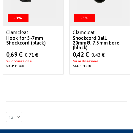
-3%
-3%
Clamcleat
Clamcleat
Hook for 5-7mm
Shockcord Ball.
Shockcord (black)
20mmØ. 7.5mm bore.
(black)
Special
Special
0,69 €
0,42 €
0,71 €
0,43 €
Price
Price
Su ordinazione
Su ordinazione
SKU:
PT404
SKU:
PT520