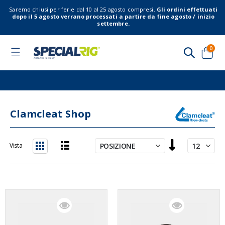
Saremo chiusi per ferie dal 10 al 25 agosto compresi.
Gli ordini effettuati
dopo il 5 agosto verrano processati a partire da fine agosto / inizio
settembre.
elem
0
Toggle
Nav
Cart
Clamcleat Shop
Imposta
Vista
la
Lista
Griglia
direzione
decrescente