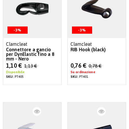
-3%
-3%
Clamcleat
Clamcleat
Connettore a gancio
RIB Hook (black)
per DynElastic fino a 8
mm - Nero
Special
Special
1,10 €
0,76 €
1,13 €
0,78 €
Price
Price
Disponibile
Su ordinazione
SKU:
PT405
SKU:
PT401