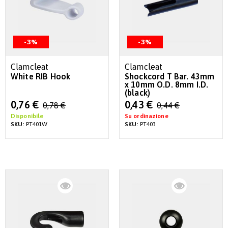
-3%
-3%
Clamcleat
Clamcleat
White RIB Hook
Shockcord T Bar. 43mm
x 10mm O.D. 8mm I.D.
(black)
Special
Special
0,76 €
0,43 €
0,78 €
0,44 €
Price
Price
Disponibile
Su ordinazione
SKU:
PT401W
SKU:
PT403