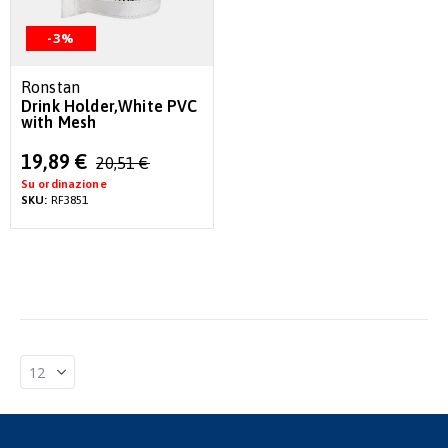
-3%
Ronstan
Drink Holder,White PVC
with Mesh
Special
19,89 €
20,51 €
Price
Su ordinazione
SKU:
RF3851