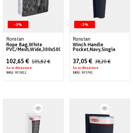
-3%
-3%
Ronstan
Ronstan
Rope Bag,White
Winch Handle
PVC/Mesh,Wide,300x500x220mm
Pocket,Navy,Single
Special
Special
102,65 €
37,05 €
105,82 €
38,20 €
Price
Price
Su ordinazione
Su ordinazione
SKU:
RF3812
SKU:
RF3741