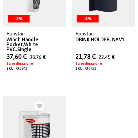
-3%
-3%
Ronstan
Ronstan
Winch Handle
DRINK HOLDER, NAVY
Pocket,White
PVC,Single
Special
Special
37,60 €
21,78 €
38,76 €
22,45 €
Price
Price
Su ordinazione
Su ordinazione
SKU:
RF3841
SKU:
RF3751