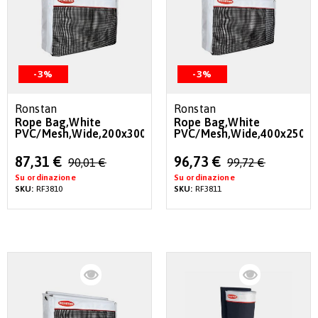
-3%
-3%
Ronstan
Ronstan
Rope Bag,White
Rope Bag,White
PVC/Mesh,Wide,200x300x180mm
PVC/Mesh,Wide,400x250
Special
Special
87,31 €
96,73 €
90,01 €
99,72 €
Price
Price
Su ordinazione
Su ordinazione
SKU:
RF3810
SKU:
RF3811