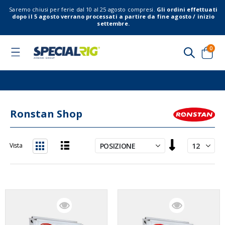
Saremo chiusi per ferie dal 10 al 25 agosto compresi.
Gli ordini effettuati
dopo il 5 agosto verrano processati a partire da fine agosto / inizio
settembre.
elem
0
Toggle
Nav
Cart
Ronstan Shop
Imposta
Vista
la
Lista
Griglia
direzione
decrescente