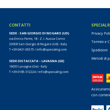
CONTATTI
SPECIALR
SEDE - SAN GIORGIO DI NOGARO (UD)
Privacy Pol
via Enrico Fermi, 18 - Z. I. Aussa Corno
Termini e C
33058 San Giorgio di Nogaro (Ud) - Italy
T +39 0431 65575
/
info@specialrig.com
Spedizioni
Metodi di 
SEDE DISTACCATA – LAVAGNA (GE)
16033 Lavagna (Ge) - Italy
T +39 0185 312224
/
info@specialrig.com
Assicuriamo
con corrier