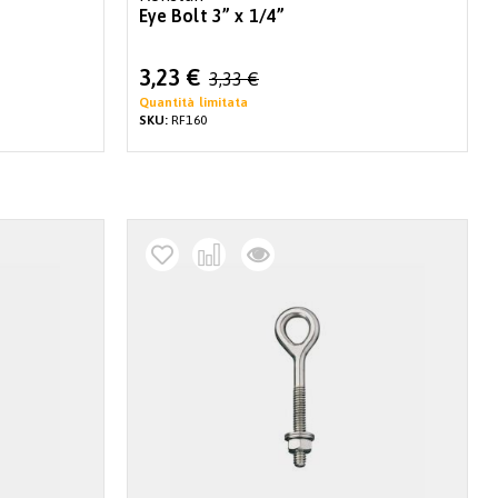
Eye Bolt 3” x 1/4”
Special
3,23 €
3,33 €
Price
Quantità limitata
SKU:
RF160