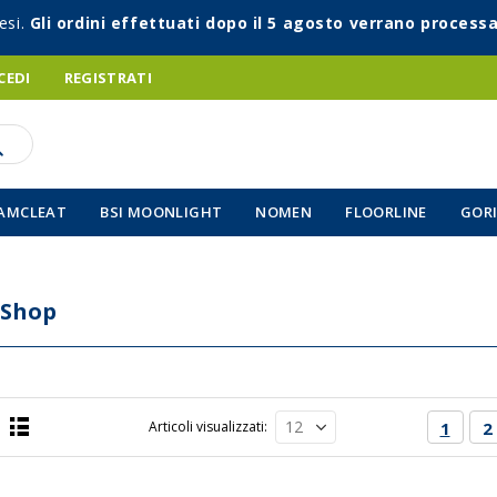
esi.
Gli ordini effettuati dopo il 5 agosto verrano processa
CEDI
REGISTRATI
AMCLEAT
BSI MOONLIGHT
NOMEN
FLOORLINE
GORI
 Shop
Pagina
Attual
P
Articoli visualizzati
1
2
Lista
a