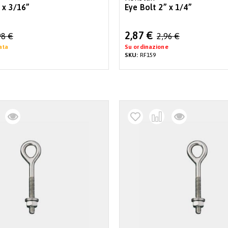
 x 3/16”
Eye Bolt 2” x 1/4”
Special
2,87 €
98 €
2,96 €
Price
ata
Su ordinazione
SKU:
RF159