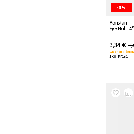
-3%
Ronstan
Eye Bolt 4”
Special
3,34 €
3,
Price
Quantità limit
SKU:
RF161