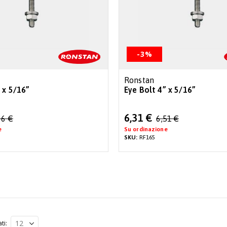
-3%
Ronstan
 x 5/16”
Eye Bolt 4” x 5/16”
Special
6,31 €
36 €
6,51 €
Price
e
Su ordinazione
SKU:
RF165
ati