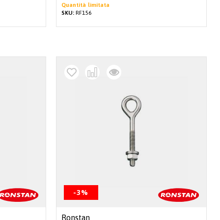
Quantità limitata
SKU:
RF156
-3%
Ronstan