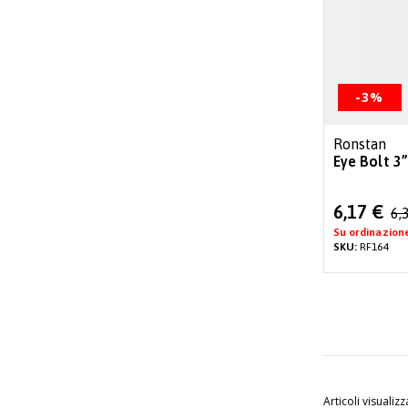
-3%
Ronstan
Eye Bolt 3”
Special
6,17 €
6,
Price
Su ordinazion
SKU:
RF164
Articoli visualizz