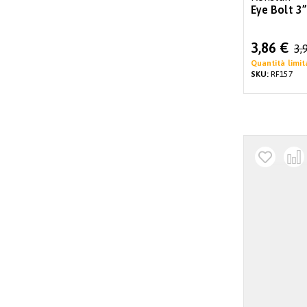
Eye Bolt 3”
Special
3,86 €
3,
Price
Quantità limit
SKU:
RF157