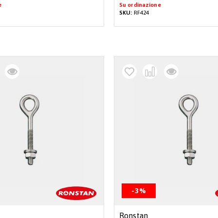
e
Su ordinazione
SKU:
RF424
-3%
Ronstan