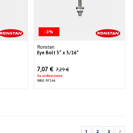
-3%
Ronstan
Eye Bolt 5” x 5/16”
Special
7,07 €
7,29 €
Price
Su ordinazione
SKU:
RF166
Pagina
Attualmente stai leg
Pagina
Pagina
Pagin
Succe
1
2
3