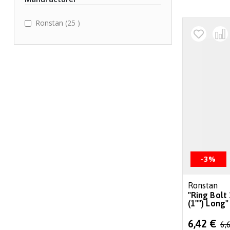
items
Ronstan
25
-3%
Ronstan
"Ring Bolt
(1"") Long"
Special
6,42 €
6,
Price