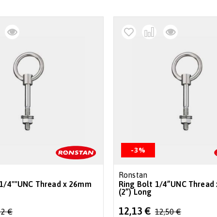
-3%
Ronstan
 1/4""UNC Thread x 26mm
Ring Bolt 1/4”UNC Thread
(2”) Long
Special
12,13 €
62 €
12,50 €
Price