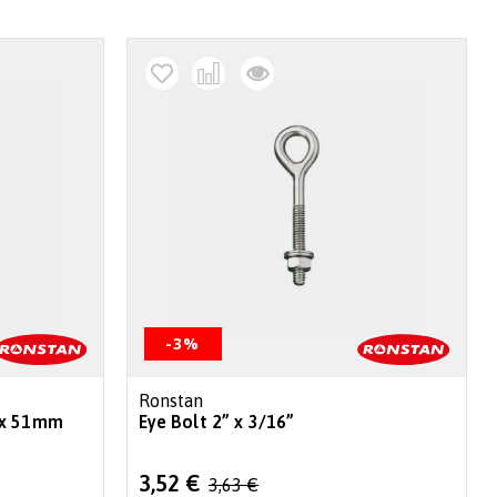
decr
-3%
Ronstan
 x 51mm
Eye Bolt 2” x 3/16”
Special
3,52 €
3,63 €
Price