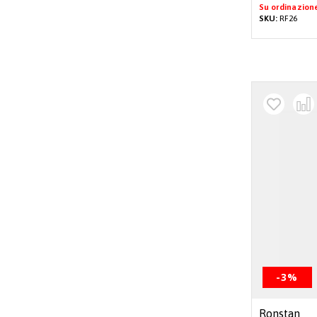
Su ordinazion
SKU:
RF26
-3%
Ronstan