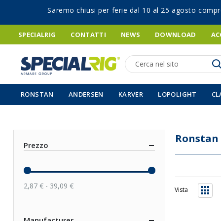
Saremo chiusi per ferie dal 10 al 25 agosto compr
SPECIALRIG
CONTATTI
NEWS
DOWNLOAD
AC
Ricerca
RONSTAN
ANDERSEN
KARVER
LOPOLIGHT
CL
Ronstan
Prezzo
2,87 € - 39,09 €
Vista
Grigli
Manufacturer