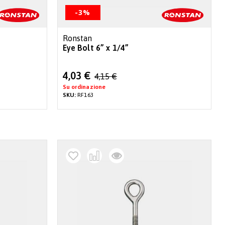
-3%
Ronstan
Eye Bolt 6” x 1/4”
Special
4,03 €
4,15 €
Price
Su ordinazione
SKU:
RF163