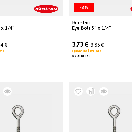
-3%
Ronstan
 x 1/4”
Eye Bolt 5” x 1/4”
Special
3,73 €
44 €
3,85 €
Price
ata
Quantità limitata
SKU:
RF162