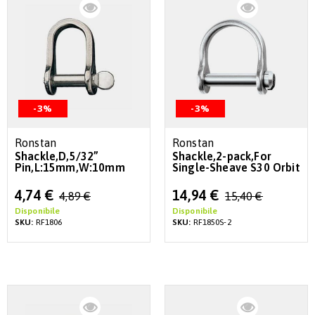
-3%
-3%
Ronstan
Ronstan
Shackle,D,5/32”
Shackle,2-pack,For
Pin,L:15mm,W:10mm
Single-Sheave S30 Orbit
Special
Special
4,74 €
14,94 €
4,89 €
15,40 €
Price
Price
Disponibile
Disponibile
SKU:
RF1806
SKU:
RF1850S-2