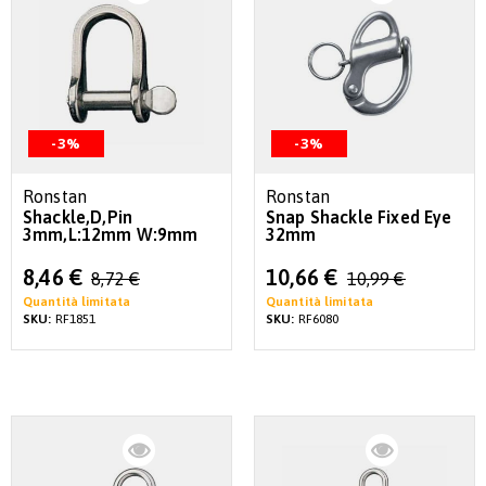
-3%
-3%
Ronstan
Ronstan
Shackle,D,Pin
Snap Shackle Fixed Eye
3mm,L:12mm W:9mm
32mm
Special
Special
8,46 €
10,66 €
8,72 €
10,99 €
Price
Price
Quantità limitata
Quantità limitata
SKU:
RF1851
SKU:
RF6080