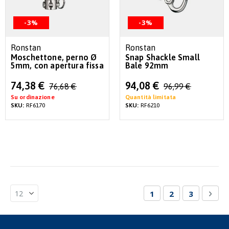
-3%
-3%
Ronstan
Ronstan
Moschettone, perno Ø
Snap Shackle Small
5mm, con apertura fissa
Bale 92mm
Special
Special
74,38 €
94,08 €
76,68 €
96,99 €
Price
Price
Su ordinazione
Quantità limitata
SKU:
RF6170
SKU:
RF6210
Pagina
Attualmente stai le
Pagina
Pagina
Pagi
Succ
1
2
3