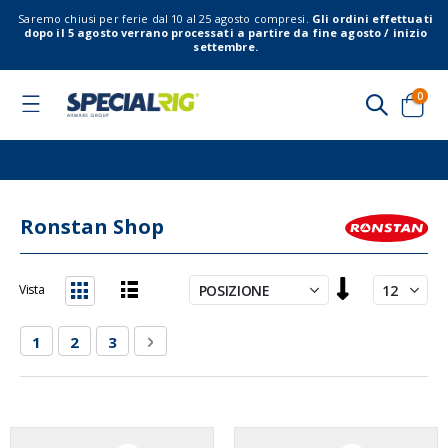
Saremo chiusi per ferie dal 10 al 25 agosto compresi.
Gli ordini effettuati
dopo il 5 agosto verrano processati a partire da fine agosto / inizio
settembre.
elem
0
Toggle
Nav
Cart
Ronstan Shop
Imposta
Vista
la
Lista
Griglia
direzione
Pagina
Attualmente stai leggendo la pagina
Pagina
Pagina
Pagina
Successivo
1
2
3
decrescente