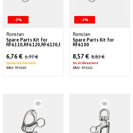
-3%
-3%
Ronstan
Ronstan
Spare Parts Kit for
Spare Parts Kit for
RF6110,RF6120,RF6130,RF6170
RF6100
Special
Special
6,76 €
8,57 €
6,97 €
8,83 €
Price
Price
Quantità limitata
Su ordinazione
SKU:
RF6160
SKU:
RF6161