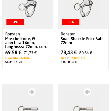
-3%
-3%
Ronstan
Ronstan
Moschettone, Ø
Snap Shackle Fork Bale
apertura 16mm,
72mm
lunghezza 72mm, con
sgancio rapido
Special
Special
69,58 €
78,43 €
71,73 €
80,86 €
Price
Price
Quantità limitata
Quantità limitata
SKU:
RF6120
SKU:
RF6130