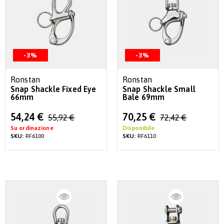
-3%
-3%
Ronstan
Ronstan
Snap Shackle Fixed Eye
Snap Shackle Small
66mm
Bale 69mm
Special
Special
54,24 €
70,25 €
55,92 €
72,42 €
Price
Price
Su ordinazione
Disponibile
SKU:
RF6100
SKU:
RF6110