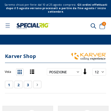
Saremo chiusi per ferie dal 10 al 25 agosto compresi.
Gli ordini effettuati
dopo il 5 agosto verrano processati a partire da fine agosto / inizio
settembre.
elem
0
Toggle
Nav
Cart
Karver Shop
Imposta
Vista
la
Lista
Griglia
direzione
Pagina
Attualmente stai leggendo la pagina
Pagina
Pagina
Pagina
Successivo
1
2
3
decrescente