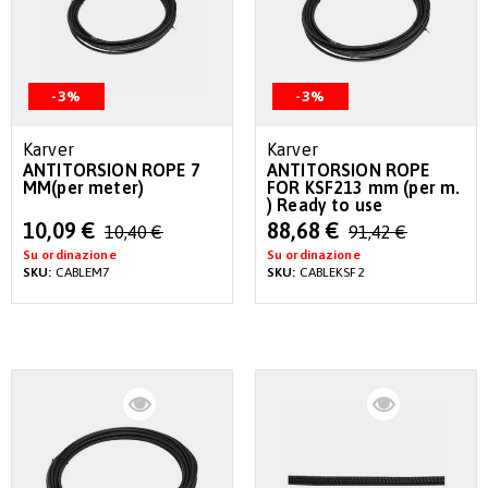
-3%
-3%
Karver
Karver
ANTITORSION ROPE 7
ANTITORSION ROPE
MM(per meter)
FOR KSF213 mm (per m.
) Ready to use
Special
Special
10,09 €
88,68 €
10,40 €
91,42 €
Price
Price
Su ordinazione
Su ordinazione
SKU:
CABLEM7
SKU:
CABLEKSF2