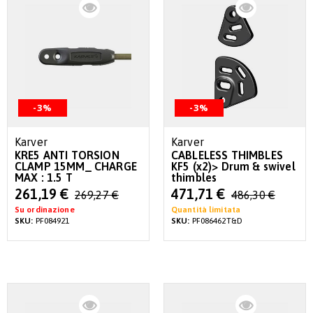
-3%
-3%
Karver
Karver
KRE5 ANTI TORSION
CABLELESS THIMBLES
CLAMP 15MM_ CHARGE
KF5 (x2)> Drum & swivel
MAX : 1.5 T
thimbles
Special
Special
261,19 €
471,71 €
269,27 €
486,30 €
Price
Price
Su ordinazione
Quantità limitata
SKU:
PF084921
SKU:
PF086462T&D