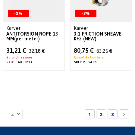
-3%
-3%
Karver
Karver
ANTITORSION ROPE 13
3:1 FRICTION SHEAVE
MM(per meter)
KF2 (NEW)
Special
Special
31,21 €
80,75 €
32,18 €
83,25 €
Price
Price
Su ordinazione
Quantità limitata
SKU:
CABLEM13
SKU:
PF094395
Pagina
Attualmente stai le
Pagina
Pagina
Pagi
Succ
1
2
3