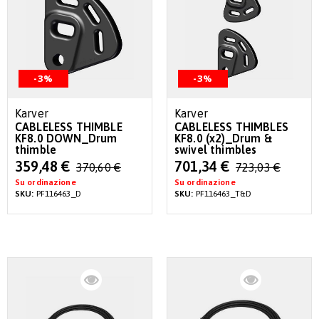
-3%
-3%
Karver
Karver
CABLELESS THIMBLE
CABLELESS THIMBLES
KF8.0 DOWN_Drum
KF8.0 (x2)_Drum &
thimble
swivel thimbles
Special
Special
359,48 €
701,34 €
370,60 €
723,03 €
Price
Price
Su ordinazione
Su ordinazione
SKU:
PF116463_D
SKU:
PF116463_T&D