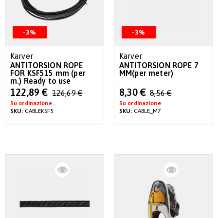
-3%
-3%
Karver
Karver
ANTITORSION ROPE
ANTITORSION ROPE 7
FOR KSF515 mm (per
MM(per meter)
m.) Ready to use
Special
Special
122,89 €
8,30 €
126,69 €
8,56 €
Price
Price
Su ordinazione
Su ordinazione
SKU:
CABLEKSF5
SKU:
CABLE_M7