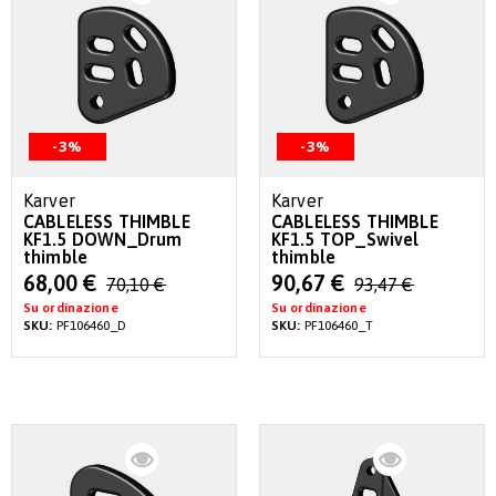
-3%
-3%
Karver
Karver
CABLELESS THIMBLE
CABLELESS THIMBLE
KF1.5 DOWN_Drum
KF1.5 TOP_Swivel
thimble
thimble
Special
Special
68,00 €
90,67 €
70,10 €
93,47 €
Price
Price
Su ordinazione
Su ordinazione
SKU:
PF106460_D
SKU:
PF106460_T