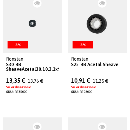
-3%
-3%
Ronstan
Ronstan
S30 BB
S25 BB Acetal Sheave
SheaveAcetal30.10.3.1x9.45mm
Special
Special
13,35 €
10,91 €
13,76 €
11,25 €
Price
Price
Su ordinazione
Su ordinazione
SKU:
RF35000
SKU:
RF28000