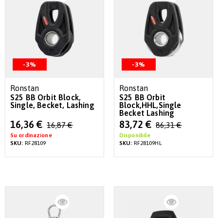
-3%
-3%
Ronstan
Ronstan
S25 BB Orbit Block,
S25 BB Orbit
Single, Becket, Lashing
Block,HHL,Single
Becket Lashing
Special
Special
16,36 €
83,72 €
16,87 €
86,31 €
Price
Price
Su ordinazione
Disponibile
SKU:
RF28109
SKU:
RF28109HL