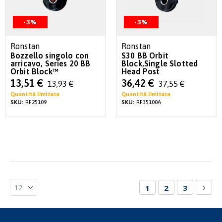
-3%
-3%
Ronstan
Ronstan
Bozzello singolo con
S30 BB Orbit
arricavo, Series 20 BB
Block,Single Slotted
Orbit Block™
Head Post
Special
Special
13,51 €
36,42 €
13,93 €
37,55 €
Price
Price
Quantità limitata
Quantità limitata
SKU:
RF25109
SKU:
RF35100A
Pagina
Attualmente stai le
Pagina
Pagina
Pagi
Succ
1
2
3