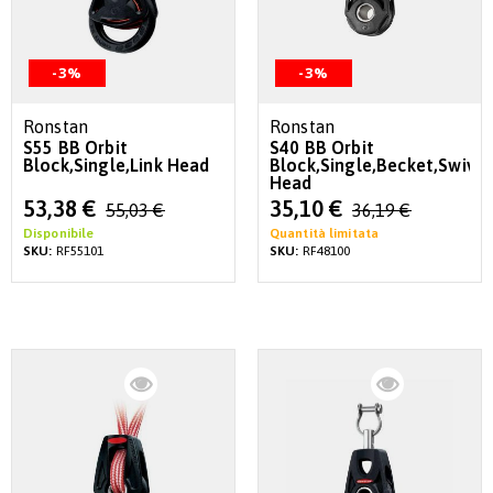
-3%
-3%
Ronstan
Ronstan
S55 BB Orbit
S40 BB Orbit
Block,Single,Link Head
Block,Single,Becket,Swivel
Head
Special
Special
53,38 €
35,10 €
55,03 €
36,19 €
Price
Price
Disponibile
Quantità limitata
SKU:
RF55101
SKU:
RF48100