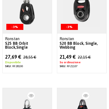
-3%
-3%
Ronstan
Ronstan
S25 BB Orbit
S20 BB Block, Single,
Block,Single
Webbing
Special
Special
27,69 €
21,49 €
28,55 €
22,15 €
Price
Price
Disponibile
Su ordinazione
SKU:
RF28100
SKU:
RF21107