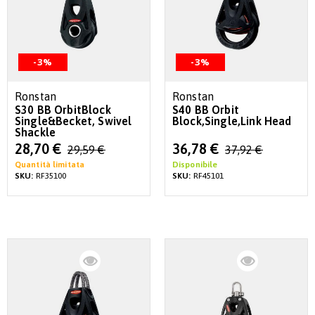
-3%
-3%
Ronstan
Ronstan
S30 BB OrbitBlock
S40 BB Orbit
Single&Becket, Swivel
Block,Single,Link Head
Shackle
Special
Special
28,70 €
36,78 €
29,59 €
37,92 €
Price
Price
Quantità limitata
Disponibile
SKU:
RF35100
SKU:
RF45101