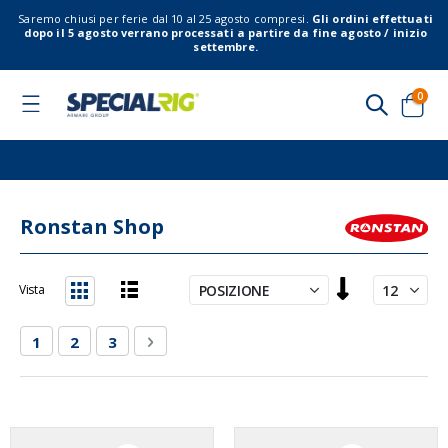
Saremo chiusi per ferie dal 10 al 25 agosto compresi.
Gli ordini effettuati
dopo il 5 agosto verrano processati a partire da fine agosto / inizio
settembre.
elem
0
Toggle
Nav
Cart
Ronstan Shop
Imposta
Vista
la
Lista
Griglia
direzione
Pagina
Attualmente stai leggendo la pagina
Pagina
Pagina
Pagina
Successivo
1
2
3
decrescente