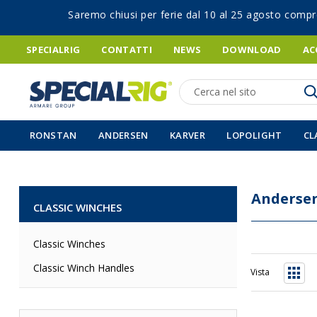
Saremo chiusi per ferie dal 10 al 25 agosto compr
SPECIALRIG
CONTATTI
NEWS
DOWNLOAD
AC
Ricerca
RONSTAN
ANDERSEN
KARVER
LOPOLIGHT
CL
Anderse
CLASSIC WINCHES
Classic Winches
Classic Winch Handles
Vista
Grigli