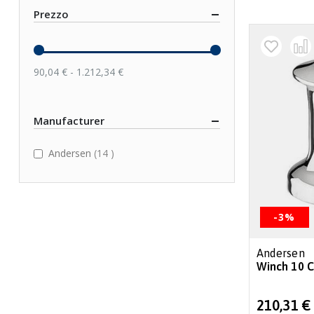
Prezzo
90,04 € - 1.212,34 €
Manufacturer
items
Andersen
14
-3%
Andersen
Winch 10 C
Special
210,31 €
Price