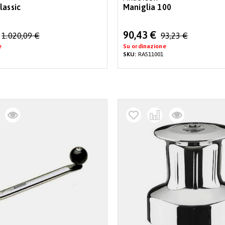
lassic
Maniglia 100
Special
90,43 €
1.020,09 €
93,23 €
Price
e
Su ordinazione
SKU:
RA511001