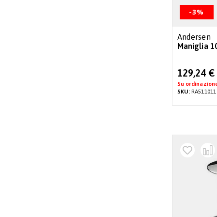
-3%
Andersen
Maniglia 1
Special
129,24 €
Price
Su ordinazion
SKU:
RA511011