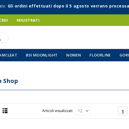
esi.
Gli ordini effettuati dopo il 5 agosto verrano processa
CEDI
REGISTRATI
AMCLEAT
BSI MOONLIGHT
NOMEN
FLOORLINE
GORI
n Shop
Pagin
Att
Articoli visualizzati
1
Lista
a