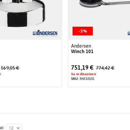
-3%
Andersen
Winch 101
Special
751,19 €
569,05 €
774,42 €
Price
e
Su ordinazione
SKU:
RA510101
ati