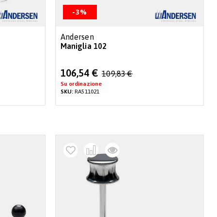
-3%
Andersen
Maniglia 102
Special
106,54 €
109,83 €
Price
Su ordinazione
SKU:
RA511021