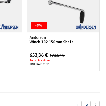
-3%
Andersen
Winch 102-150mm Shaft
Special
653,36 €
673,57 €
Price
Su ordinazione
SKU:
RA510102
Pagina
Attualmente sta
Pagina
Pagin
Succe
1
2