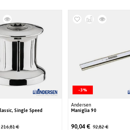
-3%
Andersen
lassic, Single Speed
Maniglia 90
Special
90,04 €
216,81 €
92,82 €
Price