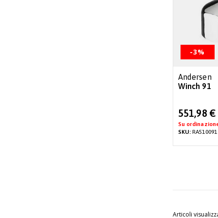
-3%
Andersen
Winch 91
Special
551,98 €
Price
Su ordinazion
SKU:
RA510091
Articoli visualizz