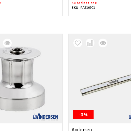
e
Su ordinazione
SKU:
RA510901
-3%
Andersen