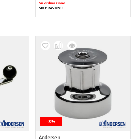
Su ordinazione
SKU:
RA510911
-3%
Andersen