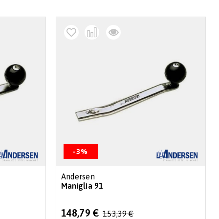
decr
-3%
Andersen
Maniglia 91
Special
148,79 €
153,39 €
Price