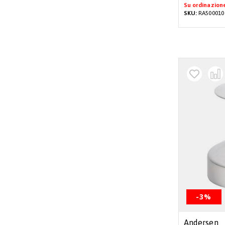
Su ordinazion
SKU:
RA500010
-3%
Andersen