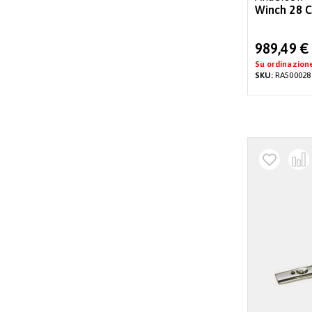
Winch 28 C
Special
989,49 €
Price
Su ordinazion
SKU:
RA500028