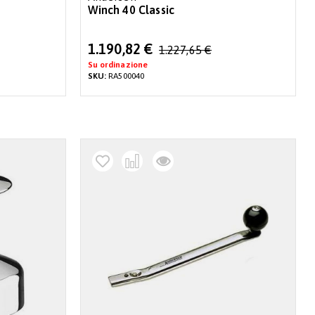
Winch 40 Classic
Special
1.190,82 €
1.227,65 €
Price
Su ordinazione
SKU:
RA500040