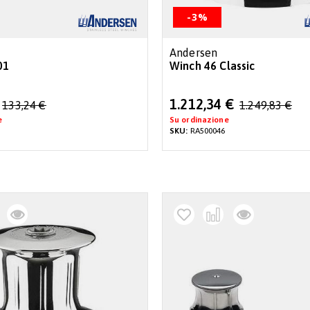
-3%
Andersen
01
Winch 46 Classic
Special
1.212,34 €
133,24 €
1.249,83 €
Price
e
Su ordinazione
SKU:
RA500046