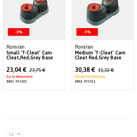
-3%
-3%
Ronstan
Ronstan
Small ‘T-Cleat’ Cam
Medium ‘T-Cleat’ Cam
Cleat,Red,Grey Base
Cleat Red,Grey Base
Special
Special
23,04 €
30,38 €
23,75 €
31,32 €
Price
Price
Su ordinazione
Quantità limitata
SKU:
RF5001
SKU:
RF5011