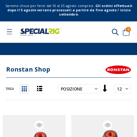
Saremo chiusi per ferie dal 10 al 25 agosto compresi.
Gli ordini effettuati
dopo il 5 agosto verrano processati a partire da fine agosto / inizio
settembre.
elem
0
Toggle
Nav
Cart
Ronstan Shop
Imposta
Vista
la
Lista
Griglia
direzione
decrescente