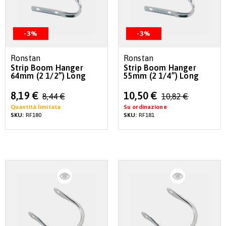
-3%
-3%
Ronstan
Ronstan
Strip Boom Hanger
Strip Boom Hanger
64mm (2 1/2”) Long
55mm (2 1/4”) Long
Special
Special
8,19 €
10,50 €
8,44 €
10,82 €
Price
Price
Quantità limitata
Su ordinazione
SKU:
RF180
SKU:
RF181