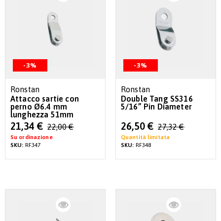
-3%
-3%
Ronstan
Ronstan
Attacco sartie con
Double Tang SS316
perno Ø6.4 mm
5/16” Pin Diameter
lunghezza 51mm
Special
Special
21,34 €
26,50 €
22,00 €
27,32 €
Price
Price
Su ordinazione
Quantità limitata
SKU:
RF347
SKU:
RF348