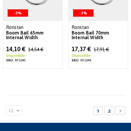
-3%
-3%
Ronstan
Ronstan
Boom Bail 65mm
Boom Bail 70mm
Internal Width
Internal Width
Special
Special
14,10 €
17,37 €
14,54 €
17,91 €
Price
Price
Disponibile
Disponibile
SKU:
RF1045
SKU:
RF1046
Pagina
Attualmente st
Pagina
Pagi
Succ
1
2