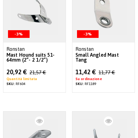
-3%
-3%
Ronstan
Ronstan
Mast Hound suits 51-
Small Angled Mast
64mm (2”- 2 1/2”)
Tang
Special
Special
20,92 €
11,42 €
21,57 €
11,77 €
Price
Price
Quantità limitata
Su ordinazione
SKU:
RF604
SKU:
RF1189