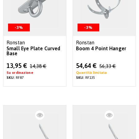
-3%
-3%
Ronstan
Ronstan
Small Eye Plate Curved
Boom 4 Point Hanger
Base
Special
Special
13,95 €
54,64 €
14,38 €
56,33 €
Price
Price
Su ordinazione
Quantità limitata
SKU:
RF87
SKU:
RF135