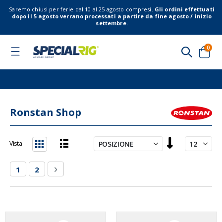
Saremo chiusi per ferie dal 10 al 25 agosto compresi.
Gli ordini effettuati
dopo il 5 agosto verrano processati a partire da fine agosto / inizio
settembre.
elem
0
Toggle
Nav
Cart
Ronstan Shop
Imposta
Vista
la
Lista
Griglia
direzione
Pagina
Attualmente stai leggendo la pagina
Pagina
Pagina
Successivo
1
2
decrescente