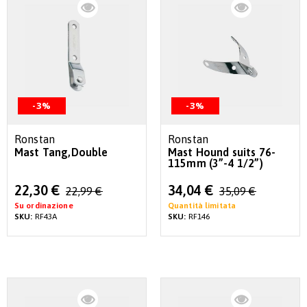
-3%
-3%
Ronstan
Ronstan
Mast Tang,Double
Mast Hound suits 76-
115mm (3”-4 1/2”)
Special
Special
22,30 €
34,04 €
22,99 €
35,09 €
Price
Price
Su ordinazione
Quantità limitata
SKU:
RF43A
SKU:
RF146