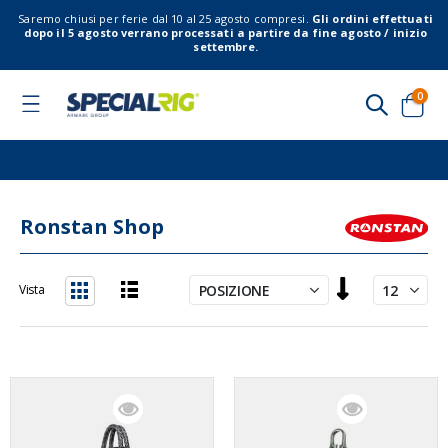
Saremo chiusi per ferie dal 10 al 25 agosto compresi.
Gli ordini effettuati
dopo il 5 agosto verrano processati a partire da fine agosto / inizio
settembre.
elem
0
Toggle
Nav
Cart
Ronstan Shop
Imposta
Vista
la
Lista
Griglia
direzione
decrescente