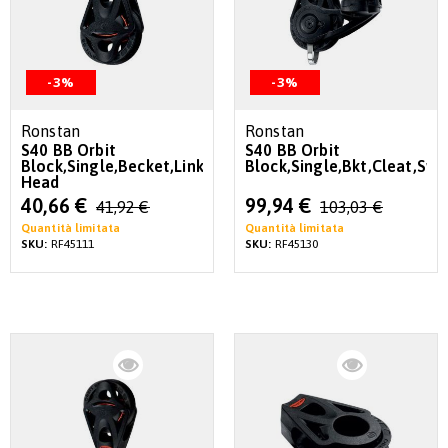
-3%
-3%
Ronstan
Ronstan
S40 BB Orbit
S40 BB Orbit
Block,Single,Becket,Link
Block,Single,Bkt,Cleat,Sw
Head
Special
Special
40,66 €
99,94 €
41,92 €
103,03 €
Price
Price
Quantità limitata
Quantità limitata
SKU:
RF45111
SKU:
RF45130