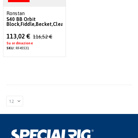
Ronstan
S40 BB Orbit
Block,Fiddle,Becket,Cleat,LinkHead
Special
113,02 €
116,52 €
Price
Su ordinazione
SKU:
RF45531