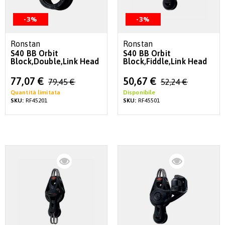
-3%
-3%
Ronstan
Ronstan
S40 BB Orbit
S40 BB Orbit
Block,Double,Link Head
Block,Fiddle,Link Head
Special
Special
77,07 €
50,67 €
79,45 €
52,24 €
Price
Price
Quantità limitata
Disponibile
SKU:
RF45201
SKU:
RF45501