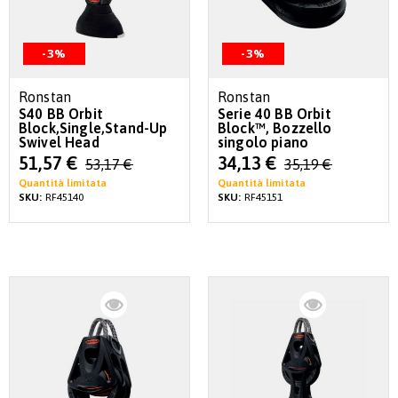
-3%
-3%
Ronstan
Ronstan
S40 BB Orbit
Serie 40 BB Orbit
Block,Single,Stand-Up
Block™, Bozzello
Swivel Head
singolo piano
Special
Special
51,57 €
34,13 €
53,17 €
35,19 €
Price
Price
Quantità limitata
Quantità limitata
SKU:
RF45140
SKU:
RF45151