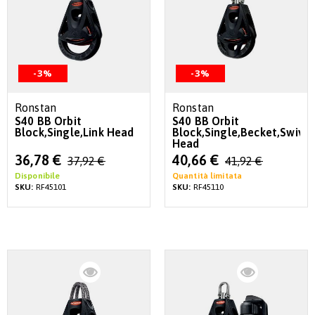
-3%
-3%
Ronstan
Ronstan
S40 BB Orbit
S40 BB Orbit
Block,Single,Link Head
Block,Single,Becket,Swivel
Head
Special
Special
36,78 €
40,66 €
37,92 €
41,92 €
Price
Price
Disponibile
Quantità limitata
SKU:
RF45101
SKU:
RF45110