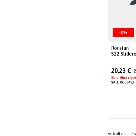
-3%
Ronstan
S22 Slider
Special
20,23 €
2
Price
Su ordinazion
SKU:
RC00462
Articoli visualizz