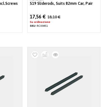
ncl.Screws
S19 Sliderods, Suits 82mm Car, Pair
Special
17,56 €
18,10 €
Price
Su ordinazione
SKU:
RC00451