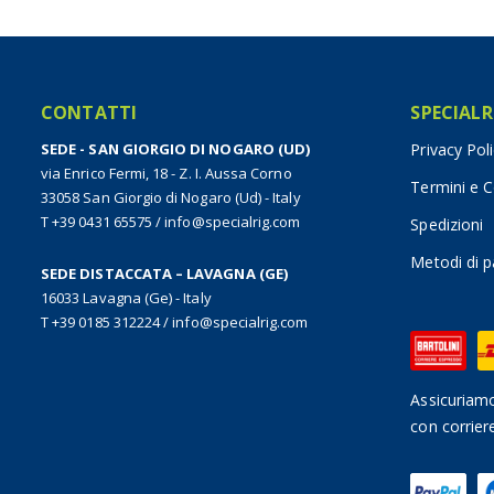
CONTATTI
SPECIALR
SEDE - SAN GIORGIO DI NOGARO (UD)
Privacy Pol
via Enrico Fermi, 18 - Z. I. Aussa Corno
Termini e C
33058 San Giorgio di Nogaro (Ud) - Italy
T +39 0431 65575
/
info@specialrig.com
Spedizioni
Metodi di 
SEDE DISTACCATA – LAVAGNA (GE)
16033 Lavagna (Ge) - Italy
T +39 0185 312224
/
info@specialrig.com
Assicuriamo
con corrier