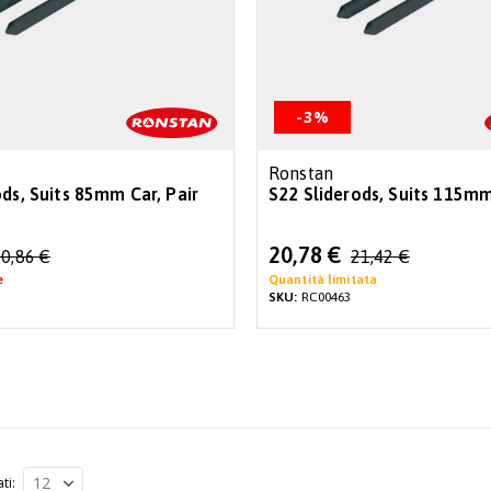
-3%
Ronstan
ods, Suits 85mm Car, Pair
S22 Sliderods, Suits 115mm
Special
20,78 €
0,86 €
21,42 €
Price
e
Quantità limitata
SKU:
RC00463
ati