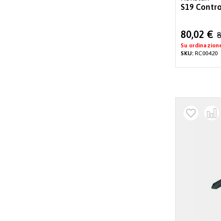
S19 Control
Special
80,02 €
8
Price
Su ordinazion
SKU:
RC00420