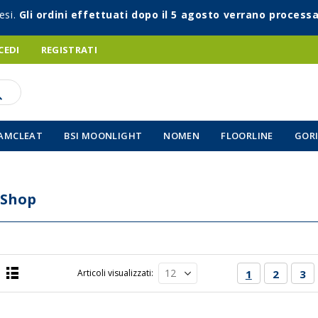
esi.
Gli ordini effettuati dopo il 5 agosto verrano processa
CEDI
REGISTRATI
AMCLEAT
BSI MOONLIGHT
NOMEN
FLOORLINE
GORI
 Shop
Pagina
Attualmente s
Pagina
Pag
Articoli visualizzati
1
2
3
Lista
a