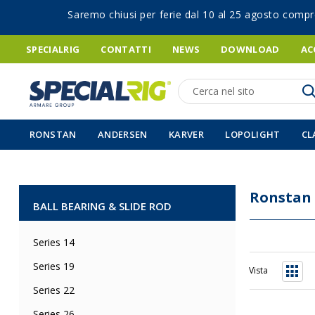
Saremo chiusi per ferie dal 10 al 25 agosto compr
SPECIALRIG
CONTATTI
NEWS
DOWNLOAD
AC
Ricerca
RONSTAN
ANDERSEN
KARVER
LOPOLIGHT
CL
Ronstan
BALL BEARING & SLIDE ROD
Series 14
Series 19
Vista
Grigli
Series 22
Series 26