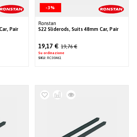
-3%
Ronstan
Car, Pair
S22 Sliderods, Suits 48mm Car, Pair
Special
19,17 €
19,76 €
Price
Su ordinazione
SKU:
RC00461