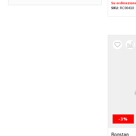
Su ordinazion
SKU:
RC00410
-3%
Ronstan