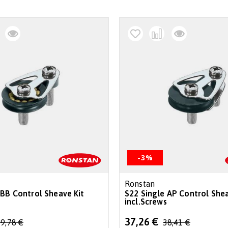
-3%
Ronstan
 BB Control Sheave Kit
S22 Single AP Control Shea
s
incl.Screws
Special
37,26 €
9,78 €
38,41 €
Price