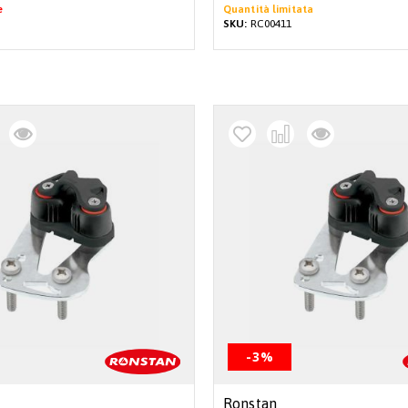
e
Quantità limitata
SKU:
RC00411
-3%
Ronstan