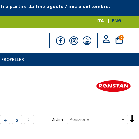
ti a partire da fine agosto / inizio settembre.
ITA
ENG
elementi
0
Cart
 PROPELLER
Impo
tai leggendo la pagina
ina
Pagina
Pagina
Pagina
Successivo
4
5
Ordine
la
direz