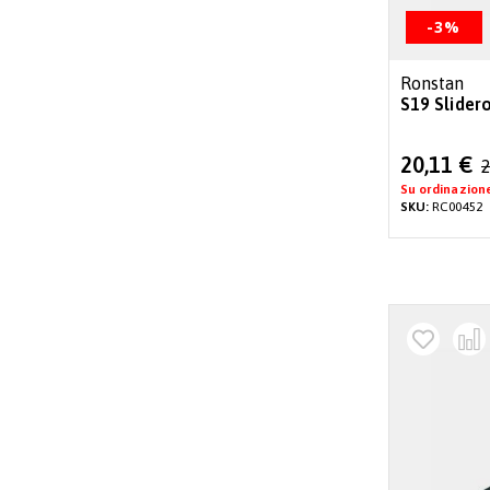
-3%
Ronstan
S19 Slider
Special
20,11 €
2
Price
Su ordinazion
SKU:
RC00452