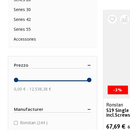
Series 30
Series 42
Series 55
Accessories
Prezzo
0,00 € - 12.538,38 €
-3%
Ronstan
Manufacturer
S19 Single
incl.Screw
items
Ronstan
244
Special
67,69 €
6
Price