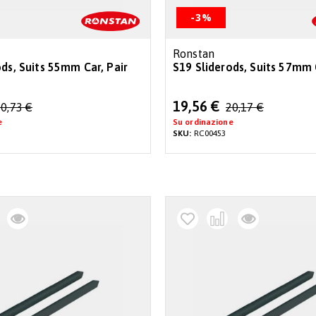
-3%
Ronstan
ods, Suits 55mm Car, Pair
S19 Sliderods, Suits 57mm 
Special
19,56 €
0,73 €
20,17 €
Price
e
Su ordinazione
SKU:
RC00453