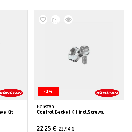
decr
-3%
Ronstan
ve Kit
Control Becket Kit incl.Screws.
Special
22,25 €
22,94 €
Price