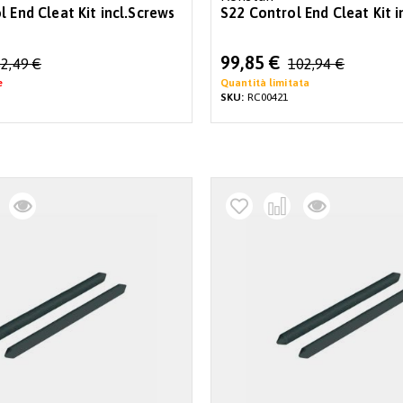
 End Cleat Kit incl.Screws
S22 Control End Cleat Kit i
Special
99,85 €
2,49 €
102,94 €
Price
e
Quantità limitata
SKU:
RC00421