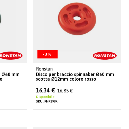
-3%
Ronstan
er Ø60 mm
Disco per braccio spinnaker Ø60 mm
e
scotta Ø12mm colore rosso
Special
16,34 €
16,85 €
Price
Disponibile
SKU:
PNP198R