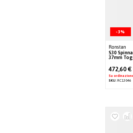
-3%
Ronstan
S30 Spinna
37mm Tog
Special
472,60 €
Price
Su ordinazion
SKU:
RC13046