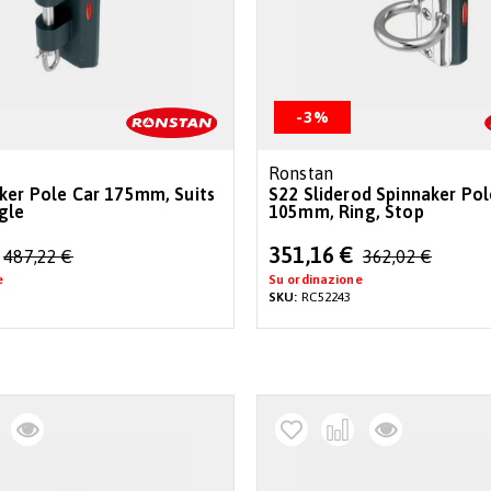
-3%
Ronstan
ker Pole Car 175mm, Suits
S22 Sliderod Spinnaker Pol
gle
105mm, Ring, Stop
Special
351,16 €
487,22 €
362,02 €
Price
e
Su ordinazione
SKU:
RC52243