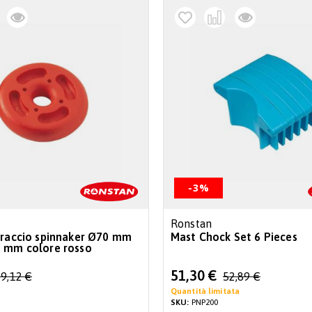
-3%
Ronstan
braccio spinnaker Ø70 mm
Mast Chock Set 6 Pieces
 mm colore rosso
Special
51,30 €
9,12 €
52,89 €
Price
Quantità limitata
SKU:
PNP200