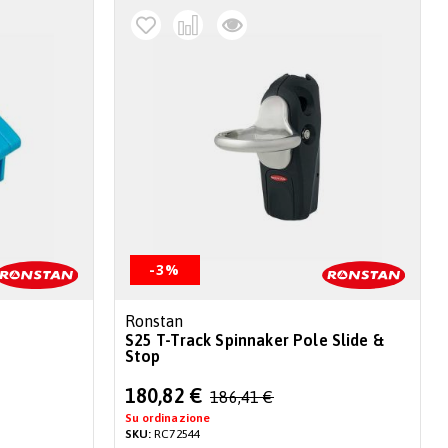
-3%
Ronstan
S25 T-Track Spinnaker Pole Slide &
Stop
Special
180,82 €
186,41 €
Price
Su ordinazione
SKU:
RC72544