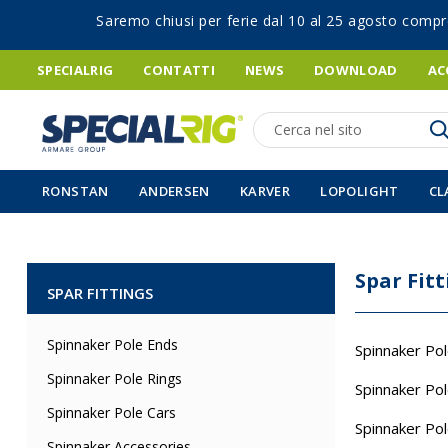
Saremo chiusi per ferie dal 10 al 25 agosto compr
SPECIALRIG
CONTATTI
NEWS
DOWNLOAD
AC
Ricerca
RONSTAN
ANDERSEN
KARVER
LOPOLIGHT
CL
Spar Fitt
SPAR FITTINGS
Spinnaker Pole Ends
Spinnaker Po
Spinnaker Pole Rings
Spinnaker Pol
Spinnaker Pole Cars
Spinnaker Pol
Spinnaker Accessories