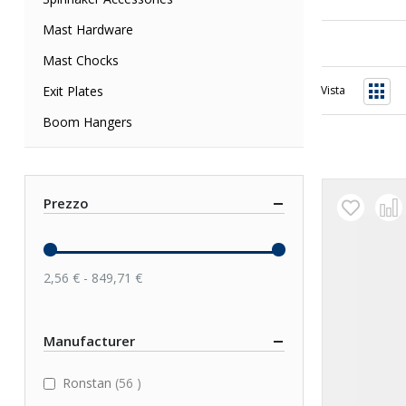
Mast Hardware
Mast Chocks
Exit Plates
Vista
Grigli
Boom Hangers
Prezzo
2,56 € - 849,71 €
Manufacturer
items
Ronstan
56