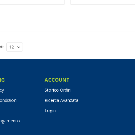
ati
IG
ACCOUNT
icy
Storico Ordini
ondizioni
Ricerca Avanzata
Login
pagamento