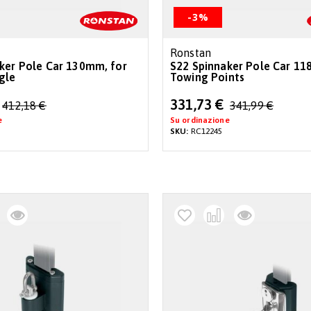
-3%
Ronstan
ker Pole Car 130mm, for
S22 Spinnaker Pole Car 11
gle
Towing Points
Special
331,73 €
412,18 €
341,99 €
Price
e
Su ordinazione
SKU:
RC12245