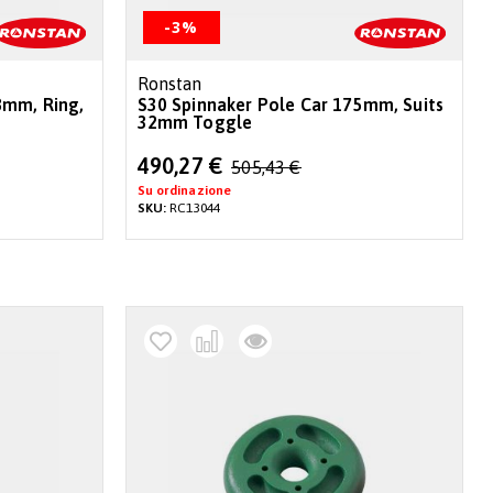
-3%
Ronstan
8mm, Ring,
S30 Spinnaker Pole Car 175mm, Suits
32mm Toggle
Special
490,27 €
505,43 €
Price
Su ordinazione
SKU:
RC13044