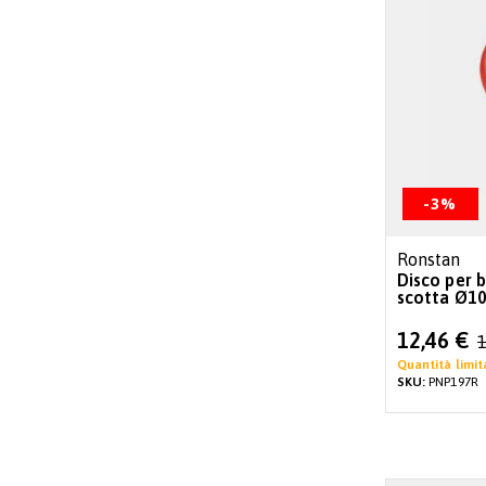
-3%
Ronstan
Disco per bra
scotta Ø1
Special
12,46 €
1
Price
Quantità limit
SKU:
PNP197R