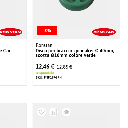
-3%
Ronstan
e Car
Disco per braccio spinnaker Ø 40mm,
scotta Ø10mm colore verde
Special
12,46 €
12,85 €
Price
Disponibile
SKU:
PNP197GRN