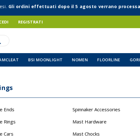
esi.
Gli ordini effettuati dopo il 5 agosto verrano processa
CEDI
REGISTRATI
AMCLEAT
BSI MOONLIGHT
NOMEN
FLOORLINE
GORI
ings
le Ends
Spinnaker Accessories
e Rings
Mast Hardware
e Cars
Mast Chocks