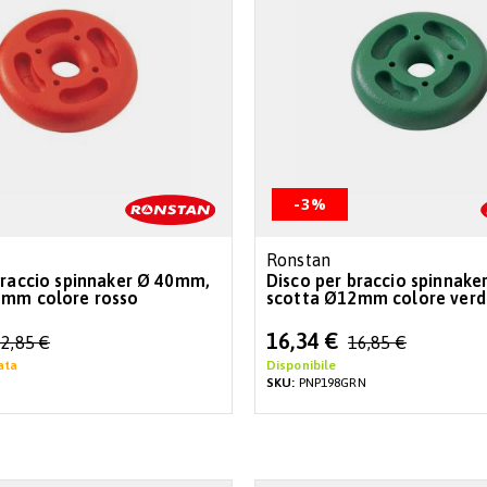
-3%
Ronstan
ccio spinnaker Ø 40mm,
Disco per braccio spinnak
0mm colore rosso
scotta Ø12mm colore verd
Special
16,34 €
2,85 €
16,85 €
Price
ata
Disponibile
SKU:
PNP198GRN