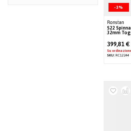
-3%
Ronstan
S22 Spinna
32mm Tog
Special
399,81 €
Price
Su ordinazion
SKU:
RC12244