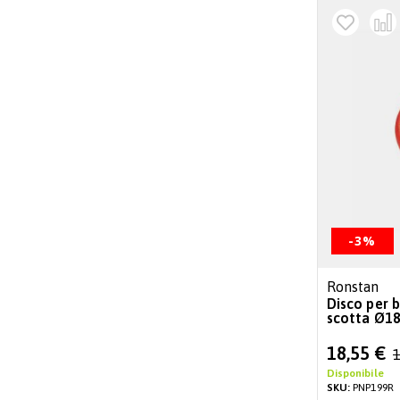
-3%
Ronstan
Disco per 
scotta Ø18
Special
18,55 €
1
Price
Disponibile
SKU:
PNP199R