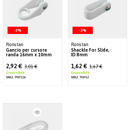
-3%
-3%
Ronstan
Ronstan
Gancio per cursore
Shackle For Slide,
randa 16mm x 10mm
ID:8mm
Special
Special
2,92 €
1,62 €
3,01 €
1,67 €
Price
Price
Disponibile
Disponibile
SKU:
PNP106
SKU:
PNP63