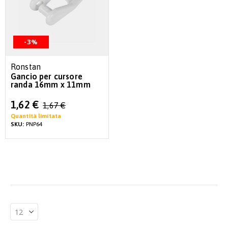
-3%
Ronstan
Gancio per cursore
randa 16mm x 11mm
Special
1,62 €
1,67 €
Price
Quantità limitata
SKU:
PNP64