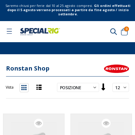
Saremo chiusi per ferie dal 10 al 25 agosto compresi.
Gli ordini effettuati
dopo il 5 agosto verrano processati a partire da fine agosto / inizio
settembre.
elem
0
Toggle
Nav
Cart
Ronstan Shop
Imposta
Vista
la
Lista
Griglia
direzione
decrescente