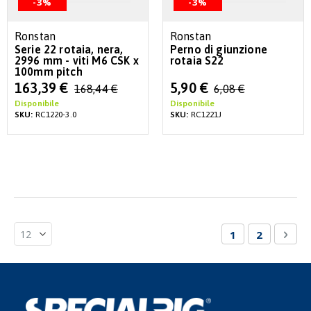
-3%
-3%
Ronstan
Ronstan
Serie 22 rotaia, nera,
Perno di giunzione
2996 mm - viti M6 CSK x
rotaia S22
100mm pitch
Special
Special
163,39 €
5,90 €
168,44 €
6,08 €
Price
Price
Disponibile
Disponibile
SKU:
RC1220-3.0
SKU:
RC1221J
Pagina
Attualmente st
Pagina
Pagi
Succ
1
2