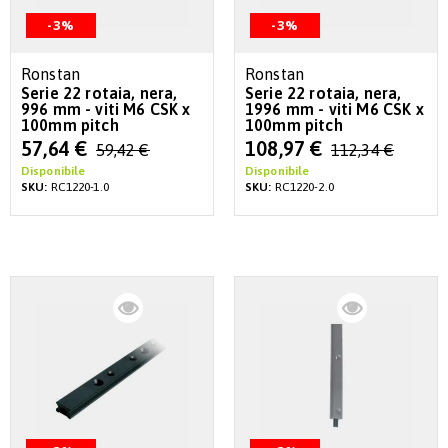
-3%
-3%
Ronstan
Ronstan
Serie 22 rotaia, nera,
Serie 22 rotaia, nera,
996 mm - viti M6 CSK x
1996 mm - viti M6 CSK x
100mm pitch
100mm pitch
Special
Special
57,64 €
108,97 €
59,42 €
112,34 €
Price
Price
Disponibile
Disponibile
SKU:
RC1220-1.0
SKU:
RC1220-2.0