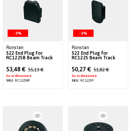
-3%
-3%
Ronstan
Ronstan
S22 End Plug For
S22 End Plug for
RC1225B Beam Track
RC1225 Beam Track
Special
Special
53,48 €
50,27 €
55,13 €
51,82 €
Price
Price
Su ordinazione
Su ordinazione
SKU:
RC1225BP
SKU:
RC1225P