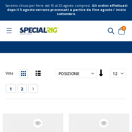
Saremo chiusi per ferie dal 10 al 25 agosto compresi.
Gli ordini effettuati
dopo il 5 agosto verrano processati a partire da fine agosto / inizio
settembre.
elem
0
Toggle
Nav
Cart
Imposta
Vista
la
Lista
Griglia
direzione
Pagina
Attualmente stai leggendo la pagina
Pagina
Pagina
Successivo
1
2
decrescente