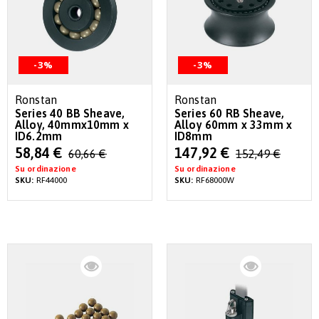
-3%
-3%
Ronstan
Ronstan
Series 40 BB Sheave,
Series 60 RB Sheave,
Alloy, 40mmx10mm x
Alloy 60mm x 33mm x
ID6.2mm
ID8mm
Special
Special
58,84 €
147,92 €
60,66 €
152,49 €
Price
Price
Su ordinazione
Su ordinazione
SKU:
RF44000
SKU:
RF68000W