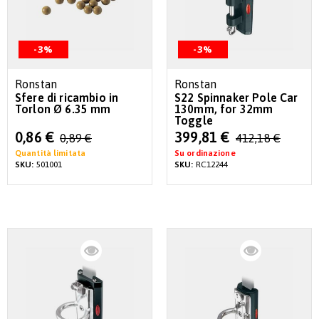
-3%
-3%
Ronstan
Ronstan
Sfere di ricambio in
S22 Spinnaker Pole Car
Torlon Ø 6.35 mm
130mm, for 32mm
Toggle
Special
Special
0,86 €
399,81 €
0,89 €
412,18 €
Price
Price
Quantità limitata
Su ordinazione
SKU:
501001
SKU:
RC12244