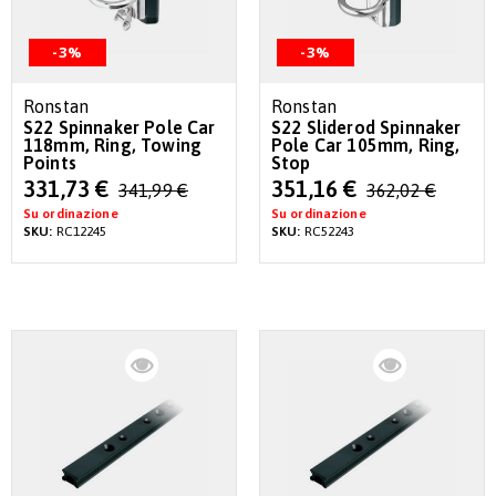
-3%
-3%
Ronstan
Ronstan
S22 Spinnaker Pole Car
S22 Sliderod Spinnaker
118mm, Ring, Towing
Pole Car 105mm, Ring,
Points
Stop
Special
Special
331,73 €
351,16 €
341,99 €
362,02 €
Price
Price
Su ordinazione
Su ordinazione
SKU:
RC12245
SKU:
RC52243