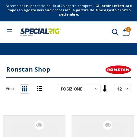
Saremo chiusi per ferie dal 10 al 25 agosto compresi.
Gli ordini effettuati
dopo il 5 agosto verrano processati a partire da fine agosto / inizio
settembre.
elem
0
Toggle
Nav
Cart
Ronstan Shop
Imposta
Vista
la
Lista
Griglia
direzione
decrescente