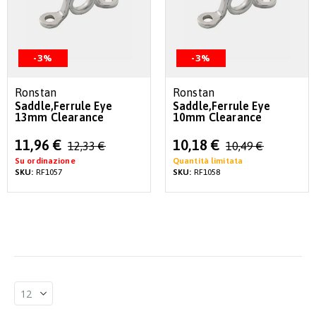
-3%
-3%
Ronstan
Ronstan
Saddle,Ferrule Eye
Saddle,Ferrule Eye
13mm Clearance
10mm Clearance
Special
Special
11,96 €
10,18 €
12,33 €
10,49 €
Price
Price
Su ordinazione
Quantità limitata
SKU:
RF1057
SKU:
RF1058