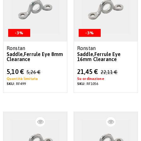
-3%
-3%
Ronstan
Ronstan
Saddle,Ferrule Eye 8mm
Saddle,Ferrule Eye
Clearance
16mm Clearance
Special
Special
5,10 €
21,45 €
5,26 €
22,11 €
Price
Price
Quantità limitata
Su ordinazione
SKU:
RF499
SKU:
RF1056