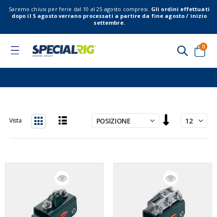
Saremo chiusi per ferie dal 10 al 25 agosto compresi.
Gli ordini effettuati
dopo il 5 agosto verrano processati a partire da fine agosto / inizio
settembre.
elem
0
Toggle
Nav
Cart
Imposta
Vista
la
Lista
Griglia
direzione
decrescente