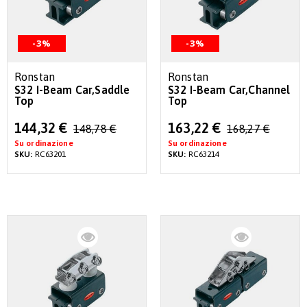
-3%
-3%
Ronstan
Ronstan
S32 I-Beam Car,Saddle
S32 I-Beam Car,Channel
Top
Top
Special
Special
144,32 €
163,22 €
148,78 €
168,27 €
Price
Price
Su ordinazione
Su ordinazione
SKU:
RC63201
SKU:
RC63214