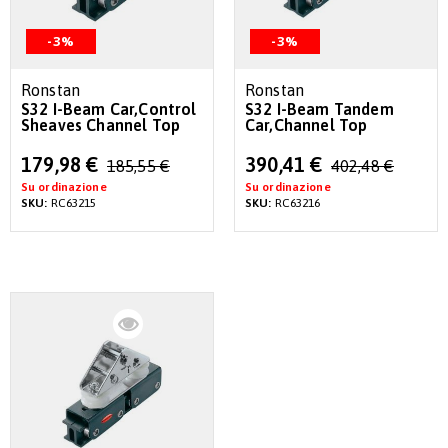
-3%
-3%
Ronstan
Ronstan
S32 I-Beam Car,Control
S32 I-Beam Tandem
Sheaves Channel Top
Car,Channel Top
Special
Special
179,98 €
390,41 €
185,55 €
402,48 €
Price
Price
Su ordinazione
Su ordinazione
SKU:
RC63215
SKU:
RC63216