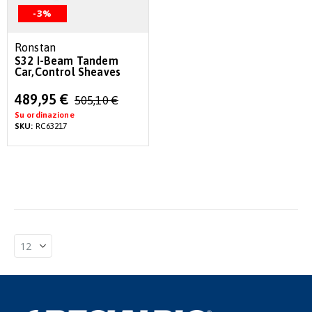
-3%
Ronstan
S32 I-Beam Tandem
Car,Control Sheaves
Special
489,95 €
505,10 €
Price
Su ordinazione
SKU:
RC63217