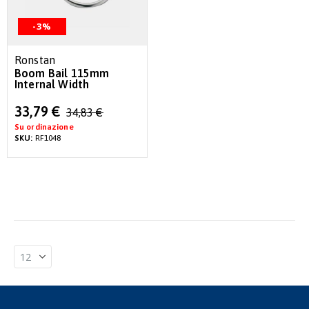
-3%
Ronstan
Boom Bail 115mm
Internal Width
Special
33,79 €
34,83 €
Price
Su ordinazione
SKU:
RF1048