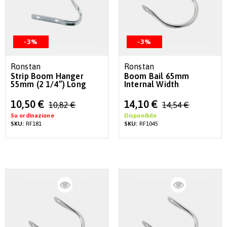
-3%
-3%
Ronstan
Ronstan
Strip Boom Hanger
Boom Bail 65mm
55mm (2 1/4”) Long
Internal Width
Special
Special
10,50 €
14,10 €
10,82 €
14,54 €
Price
Price
Su ordinazione
Disponibile
SKU:
RF181
SKU:
RF1045