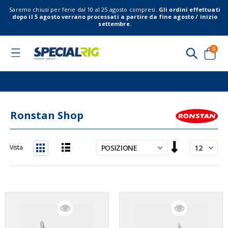
Saremo chiusi per ferie dal 10 al 25 agosto compresi.
Gli ordini effettuati
dopo il 5 agosto verrano processati a partire da fine agosto / inizio
settembre.
elem
0
Toggle
Nav
Cart
Ronstan Shop
Imposta
Vista
la
Lista
Griglia
direzione
decrescente