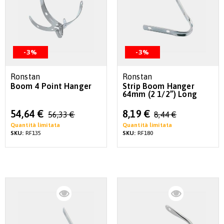
-3%
-3%
Ronstan
Ronstan
Boom 4 Point Hanger
Strip Boom Hanger
64mm (2 1/2”) Long
Special
Special
54,64 €
8,19 €
56,33 €
8,44 €
Price
Price
Quantità limitata
Quantità limitata
SKU:
RF135
SKU:
RF180