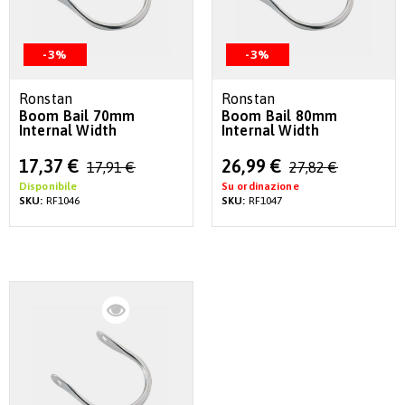
-3%
-3%
Ronstan
Ronstan
Boom Bail 70mm
Boom Bail 80mm
Internal Width
Internal Width
Special
Special
17,37 €
26,99 €
17,91 €
27,82 €
Price
Price
Disponibile
Su ordinazione
SKU:
RF1046
SKU:
RF1047