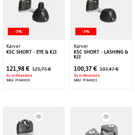
-3%
-3%
Karver
Karver
KSC SHORT - EYE & KJ3
KSC SHORT - LASHING &
KJ3
Special
Special
121,98 €
100,37 €
125,75 €
103,47 €
Price
Price
Su ordinazione
Su ordinazione
SKU:
PF840030
SKU:
PF840031