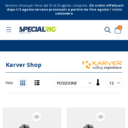
Saremo chiusi per ferie dal 10 al 25 agosto compresi.
Gli ordini effettuati
dopo il 5 agosto verrano processati a partire da fine agosto / inizio
settembre.
elem
0
Toggle
Nav
Cart
Karver Shop
Imposta
Vista
la
Lista
Griglia
direzione
decrescente