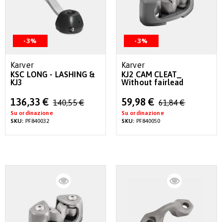
-3%
-3%
Karver
Karver
KSC LONG - LASHING &
KJ2 CAM CLEAT_
KJ3
Without fairlead
Special
Special
136,33 €
59,98 €
140,55 €
61,84 €
Price
Price
Su ordinazione
Su ordinazione
SKU:
PF840032
SKU:
PF840050