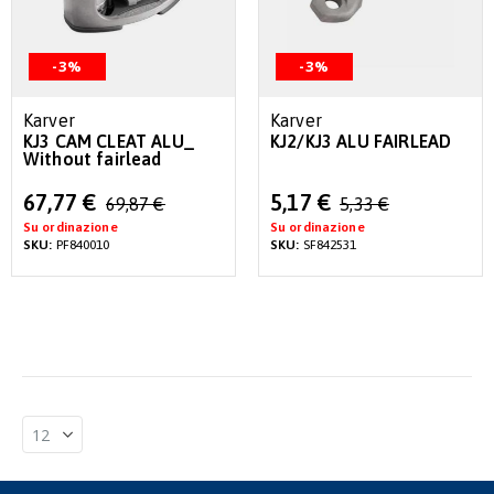
-3%
-3%
Karver
Karver
KJ3 CAM CLEAT ALU_
KJ2/KJ3 ALU FAIRLEAD
Without fairlead
Special
Special
67,77 €
5,17 €
69,87 €
5,33 €
Price
Price
Su ordinazione
Su ordinazione
SKU:
PF840010
SKU:
SF842531