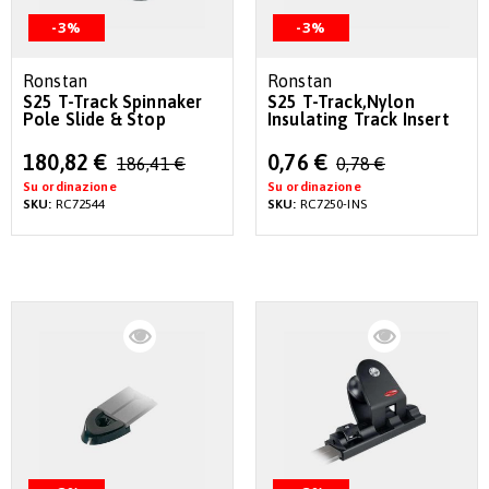
-3%
-3%
Ronstan
Ronstan
S25 T-Track Spinnaker
S25 T-Track,Nylon
Pole Slide & Stop
Insulating Track Insert
Special
Special
180,82 €
0,76 €
186,41 €
0,78 €
Price
Price
Su ordinazione
Su ordinazione
SKU:
RC72544
SKU:
RC7250-INS