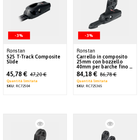
-3%
-3%
Ronstan
Ronstan
S25 T-Track Composite
Carrello in composito
Slide
25mm con bozzello
40mm per barche fino a
26 piedi
Special
Special
45,78 €
84,18 €
47,20 €
86,78 €
Price
Price
Quantità limitata
Quantità limitata
SKU:
RC72504
SKU:
RC72536S