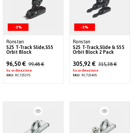
-3%
-3%
Ronstan
Ronstan
S25 T-Track Slide,S55
S25 T-Track,Slide & S55
Orbit Block
Orbit Block 2 Pack
Special
Special
96,50 €
305,92 €
99,48 €
315,38 €
Price
Price
Su ordinazione
Su ordinazione
SKU:
RC72537S
SKU:
RC72540S