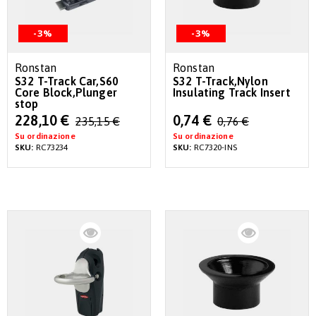
-3%
-3%
Ronstan
Ronstan
S32 T-Track Car,S60
S32 T-Track,Nylon
Core Block,Plunger
Insulating Track Insert
stop
Special
Special
228,10 €
0,74 €
235,15 €
0,76 €
Price
Price
Su ordinazione
Su ordinazione
SKU:
RC73234
SKU:
RC7320-INS