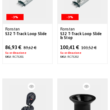
-3%
-3%
Ronstan
Ronstan
S32 T-Track Loop Slide
S32 T-Track Loop Slide
& Stop
Special
Special
86,93 €
100,41 €
89,62 €
103,52 €
Price
Price
Su ordinazione
Su ordinazione
SKU:
RC73201
SKU:
RC73202