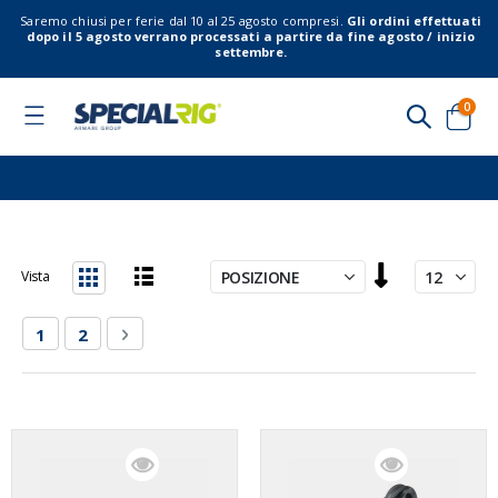
Saremo chiusi per ferie dal 10 al 25 agosto compresi.
Gli ordini effettuati
dopo il 5 agosto verrano processati a partire da fine agosto / inizio
settembre.
elem
0
Toggle
Nav
Cart
Imposta
Vista
la
Lista
Griglia
direzione
Pagina
Attualmente stai leggendo la pagina
Pagina
Pagina
Successivo
1
2
decrescente