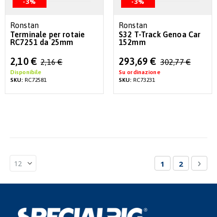
-3%
-3%
Ronstan
Ronstan
Terminale per rotaie
S32 T-Track Genoa Car
RC7251 da 25mm
152mm
Special
Special
2,10 €
293,69 €
2,16 €
302,77 €
Price
Price
Disponibile
Su ordinazione
SKU:
RC72581
SKU:
RC73231
Pagina
Attualmente st
Pagina
Pagi
Succ
1
2