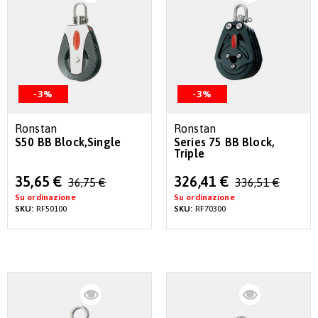
-3%
-3%
Ronstan
Ronstan
S50 BB Block,Single
Series 75 BB Block,
Triple
Special
Special
35,65 €
326,41 €
36,75 €
336,51 €
Price
Price
Su ordinazione
Su ordinazione
SKU:
RF50100
SKU:
RF70300