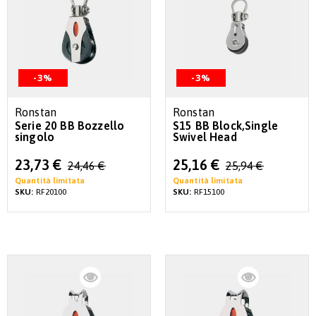
-3%
-3%
Ronstan
Ronstan
Serie 20 BB Bozzello
S15 BB Block,Single
singolo
Swivel Head
Special
Special
23,73 €
25,16 €
24,46 €
25,94 €
Price
Price
Quantità limitata
Quantità limitata
SKU:
RF20100
SKU:
RF15100