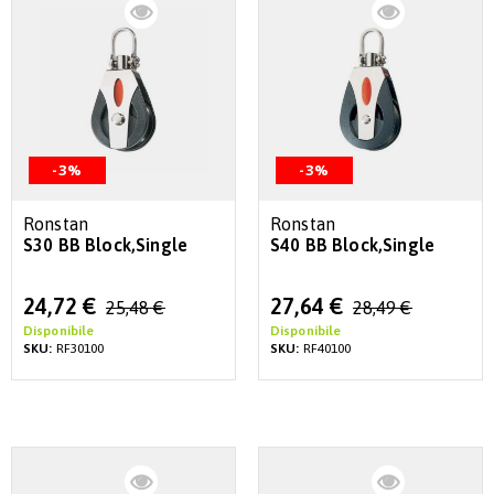
-3%
-3%
Ronstan
Ronstan
S30 BB Block,Single
S40 BB Block,Single
Special
Special
24,72 €
27,64 €
25,48 €
28,49 €
Price
Price
Disponibile
Disponibile
SKU:
RF30100
SKU:
RF40100