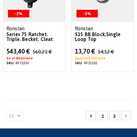
-3%
-3%
Ronstan
Ronstan
Series 75 Ratchet.
S15 BB Block,Single
Triple. Becket. Cleat
Loop Top
Special
Special
543,40 €
13,70 €
560,21 €
14,12 €
Price
Price
Su ordinazione
Quantità limitata
SKU:
RF72330
SKU:
RF15101
Pagina
Attualmente stai le
Pagina
Pagina
Pagi
Succ
1
2
3