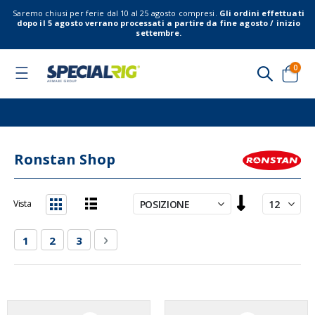
Saremo chiusi per ferie dal 10 al 25 agosto compresi.
Gli ordini effettuati
dopo il 5 agosto verrano processati a partire da fine agosto / inizio
settembre.
elem
0
Toggle
Nav
Cart
Ronstan Shop
Imposta
Vista
la
Lista
Griglia
direzione
Pagina
Attualmente stai leggendo la pagina
Pagina
Pagina
Pagina
Successivo
1
2
3
decrescente