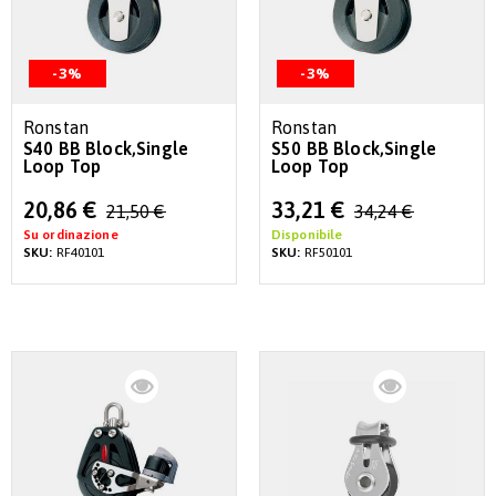
-3%
-3%
Ronstan
Ronstan
S40 BB Block,Single
S50 BB Block,Single
Loop Top
Loop Top
Special
Special
20,86 €
33,21 €
21,50 €
34,24 €
Price
Price
Su ordinazione
Disponibile
SKU:
RF40101
SKU:
RF50101