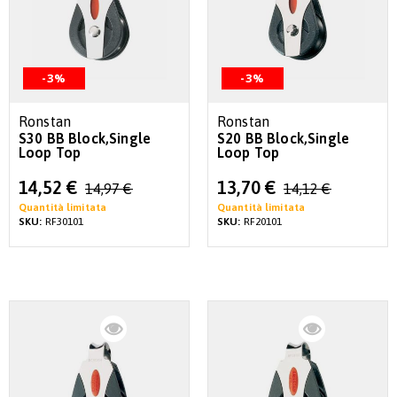
-3%
-3%
Ronstan
Ronstan
S30 BB Block,Single
S20 BB Block,Single
Loop Top
Loop Top
Special
Special
14,52 €
13,70 €
14,97 €
14,12 €
Price
Price
Quantità limitata
Quantità limitata
SKU:
RF30101
SKU:
RF20101