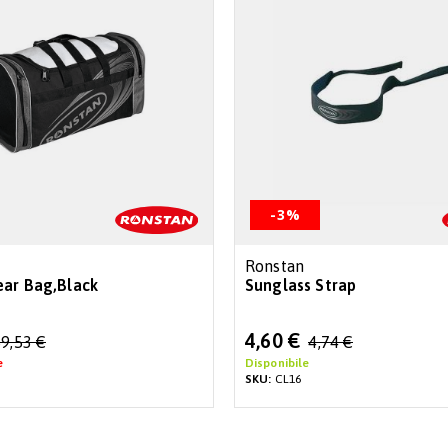
-3%
Ronstan
ar Bag,Black
Sunglass Strap
Special
4,60 €
9,53 €
4,74 €
Price
e
Disponibile
SKU:
CL16