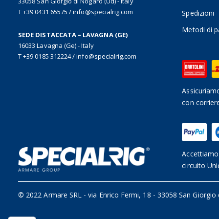
33058 San Giorgio di Nogaro (Ud) - Italy
T +39 0431 65575
/
info@specialrig.com
Spedizioni
Metodi di 
SEDE DISTACCATA – LAVAGNA (GE)
16033 Lavagna (Ge) - Italy
T +39 0185 312224
/
info@specialrig.com
Assicuriamo
con corrier
Accettiamo 
circuito Uni
© 2022 Armare SRL
-
via Enrico Fermi, 18 - 33058 San Giorgio