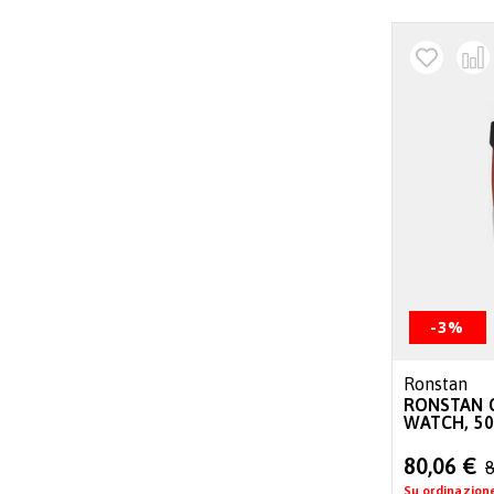
-3%
Ronstan
RONSTAN C
WATCH, 50
Special
80,06 €
8
Price
Su ordinazion