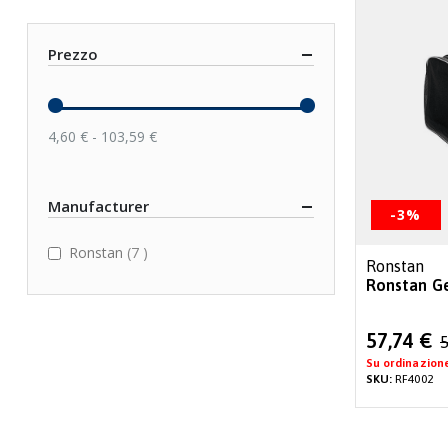
Prezzo
4,60 € - 103,59 €
Manufacturer
-3%
items
Ronstan
7
Ronstan
Ronstan Ge
Special
57,74 €
5
Price
Su ordinazion
SKU:
RF4002