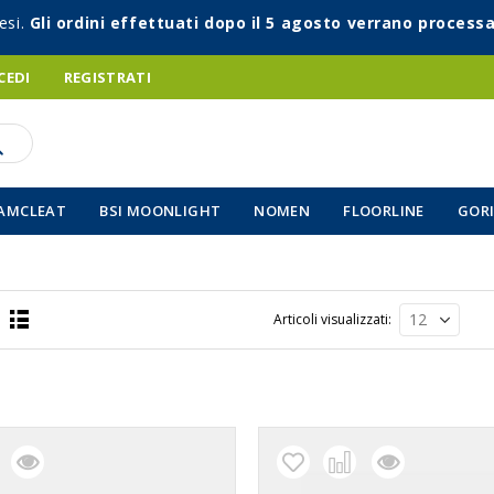
esi.
Gli ordini effettuati dopo il 5 agosto verrano processa
CEDI
REGISTRATI
AMCLEAT
BSI MOONLIGHT
NOMEN
FLOORLINE
GORI
Articoli visualizzati
Lista
a