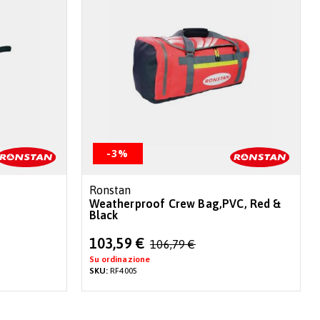
-3%
Ronstan
Weatherproof Crew Bag,PVC, Red &
Black
Special
103,59 €
106,79 €
Price
Su ordinazione
SKU:
RF4005