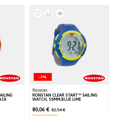
-3%
Ronstan
AILING
RONSTAN CLEAR START™ SAILING
ACK
WATCH, 50MM,BLUE LIME
Special
80,06 €
82,54 €
Price
Quantità limitata