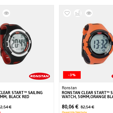
-3%
Ronstan
LEAR START™ SAILING
RONSTAN CLEAR START™ S
MM, BLACK RED
WATCH, 50MM,ORANGE BL
Special
80,06 €
2,54 €
82,54 €
Price
e
Quantità limitata