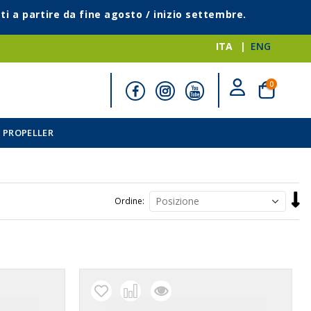
ti a partire da fine agosto / inizio settembre.
ITA
ENG
elementi
0
Cart
 PROPELLER
Impo
Ordine
la
direz
decr