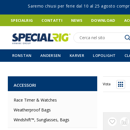
Saremo chiusi per ferie dal 10 al 25 agosto compr
SPECIALRIG
CONTATTI
NEWS
DOWNLOAD
AC
Ricerca
RONSTAN
ANDERSEN
KARVER
LOPOLIGHT
CL
Vista
ACCESSORI
Grigli
Race Timer & Watches
Weatherproof Bags
Windshift™, Sunglasses, Bags