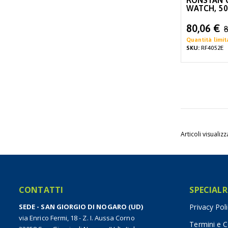
RONSTAN C
WATCH, 5
Special
80,06 €
8
Price
Quantità limit
SKU:
RF4052E
Articoli visualizz
CONTATTI
SPECIALR
SEDE - SAN GIORGIO DI NOGARO (UD)
Privacy Pol
via Enrico Fermi, 18 - Z. I. Aussa Corno
Termini e C