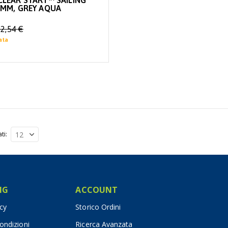
LEAR START™ SAILING
0MM, GREY AQUA
2,54 €
ata
ati
IG
ACCOUNT
icy
Storico Ordini
ondizioni
Ricerca Avanzata