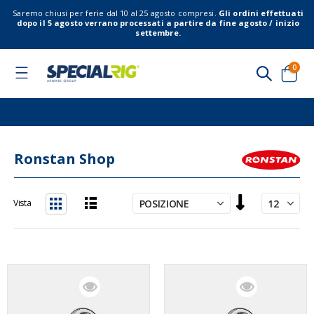
Saremo chiusi per ferie dal 10 al 25 agosto compresi.
Gli ordini effettuati
dopo il 5 agosto verrano processati a partire da fine agosto / inizio
settembre.
elem
0
Toggle
Nav
Cart
Ronstan Shop
Imposta
Vista
la
Lista
Griglia
direzione
decrescente