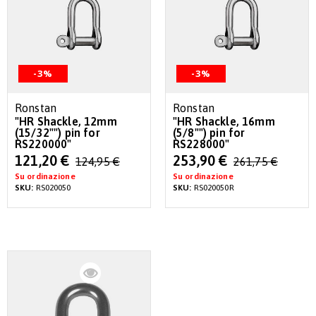
-3%
-3%
Ronstan
Ronstan
"HR Shackle, 12mm
"HR Shackle, 16mm
(15/32"") pin for
(5/8"") pin for
RS220000"
RS228000"
Special
Special
121,20 €
253,90 €
124,95 €
261,75 €
Price
Price
Su ordinazione
Su ordinazione
SKU:
RS020050
SKU:
RS020050R