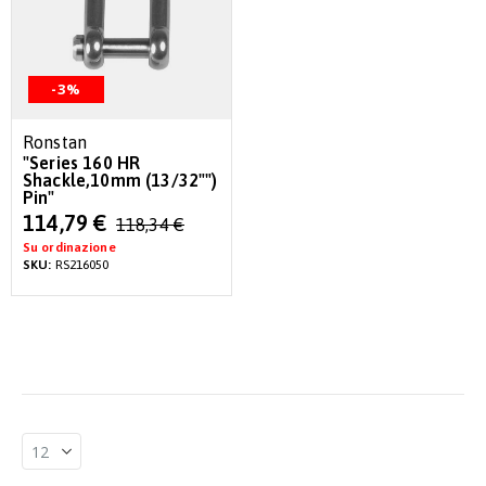
-3%
Ronstan
"Series 160 HR
Shackle,10mm (13/32"")
Pin"
Special
114,79 €
118,34 €
Price
Su ordinazione
SKU:
RS216050