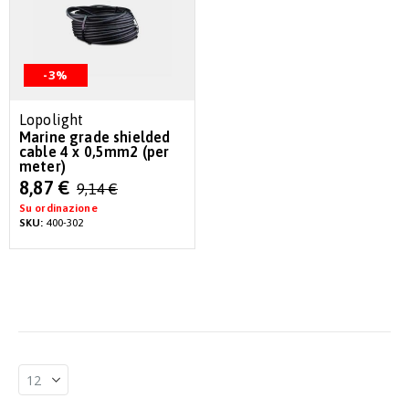
-3%
Lopolight
Marine grade shielded
cable 4 x 0,5mm2 (per
meter)
Special
8,87 €
9,14 €
Price
Su ordinazione
SKU:
400-302