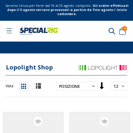
Saremo chiusi per ferie dal 10 al 25 agosto compresi.
Gli ordini effettuati
dopo il 5 agosto verrano processati a partire da fine agosto / inizio
settembre.
elem
0
Toggle
Nav
Cart
Lopolight Shop
Imposta
Vista
la
Lista
Griglia
direzione
decrescente