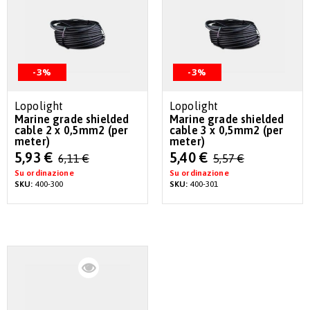
-3%
-3%
Lopolight
Lopolight
Marine grade shielded
Marine grade shielded
cable 2 x 0,5mm2 (per
cable 3 x 0,5mm2 (per
meter)
meter)
Special
Special
5,93 €
5,40 €
6,11 €
5,57 €
Price
Price
Su ordinazione
Su ordinazione
SKU:
400-300
SKU:
400-301