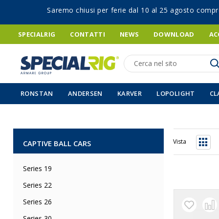
Saremo chiusi per ferie dal 10 al 25 agosto compr
SPECIALRIG
CONTATTI
NEWS
DOWNLOAD
AC
Ricerca
RONSTAN
ANDERSEN
KARVER
LOPOLIGHT
CL
Vista
CAPTIVE BALL CARS
Grigli
Series 19
Series 22
Series 26
Series 30