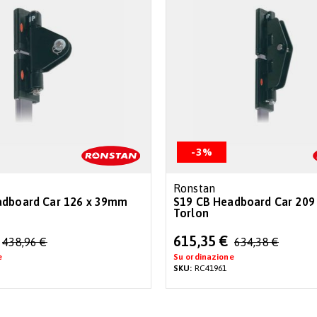
-3%
Ronstan
adboard Car 126 x 39mm
S19 CB Headboard Car 20
Torlon
Special
615,35 €
438,96 €
634,38 €
Price
e
Su ordinazione
SKU:
RC41961