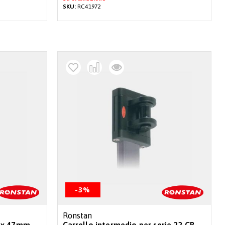
SKU:
RC41972
-3%
Ronstan