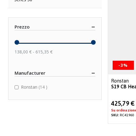
Prezzo
138,00 € - 615,35 €
-3%
Manufacturer
Ronstan
items
S19 CB He
Ronstan
14
Special
425,79 €
Price
Su ordinazion
SKU:
RC41960