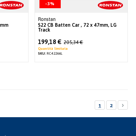
-3%
Ronstan
47mm
S22 CB Batten Car , 72 x 47mm, LG
Track
Special
199,18 €
205,34 €
Price
Quantità limitata
SKU:
RC42266L
Pagina
Attualmente sta
Pagina
Pagin
Succe
1
2