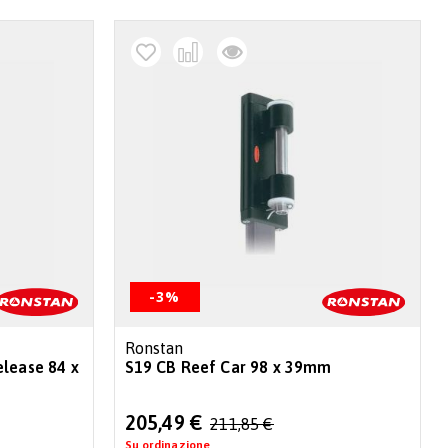
-3%
Ronstan
elease 84 x
S19 CB Reef Car 98 x 39mm
Special
205,49 €
211,85 €
Price
Su ordinazione