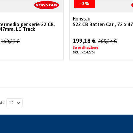
-3%
Ronstan
termedio per serie 22 CB,
S22 CB Batten Car , 72 x 
47mm, LG Track
Special
199,18 €
163,29 €
205,34 €
Price
Su ordinazione
SKU:
RC42266
ati