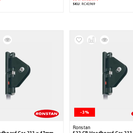
SKU:
RC41969
-3%
Ronstan