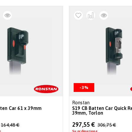
-3%
Ronstan
tten Car 61 x 39mm
S19 CB Batten Car Quick R
39mm, Torlon
Special
297,55 €
164,48 €
306,75 €
Price
e
Su ordinazione