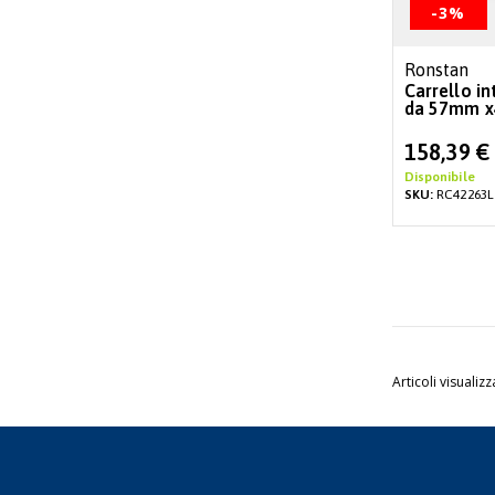
-3%
Ronstan
Carrello in
da 57mm x
Special
158,39 €
Price
Disponibile
SKU:
RC42263L
Articoli visualizz