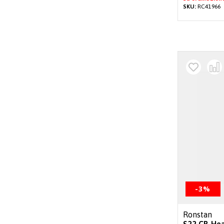
SKU:
RC41966
-3%
Ronstan