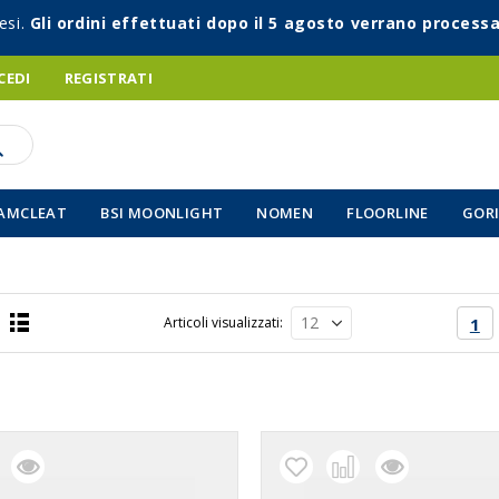
esi.
Gli ordini effettuati dopo il 5 agosto verrano processa
CEDI
REGISTRATI
AMCLEAT
BSI MOONLIGHT
NOMEN
FLOORLINE
GORI
Pagin
Att
Articoli visualizzati
1
Lista
a