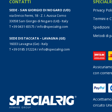
CONTATTI
SPECIALR
SEDE - SAN GIORGIO DI NOGARO (UD)
Privacy Pol
via Enrico Fermi, 18 - Z. I. Aussa Corno
Termini e C
33058 San Giorgio di Nogaro (Ud) - Italy
T +39 0431 65575
/
info@specialrig.com
Spedizioni
Metodi di 
SEDE DISTACCATA – LAVAGNA (GE)
16033 Lavagna (Ge) - Italy
T +39 0185 312224
/
info@specialrig.com
Assicuriamo
con corrier
Accettiamo 
circuito Uni