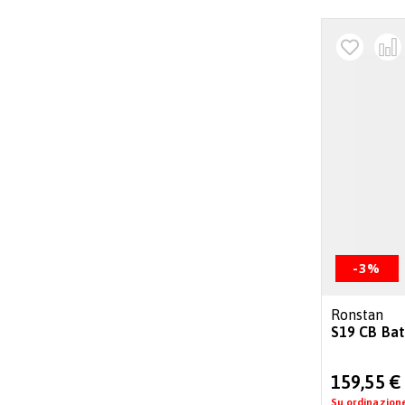
-3%
Ronstan
S19 CB Ba
Special
159,55 €
Price
Su ordinazion