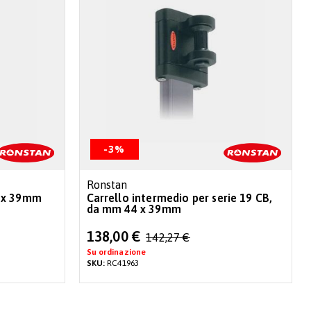
-3%
Ronstan
9 x 39mm
Carrello intermedio per serie 19 CB,
da mm 44 x 39mm
Special
138,00 €
142,27 €
Price
Su ordinazione
SKU:
RC41963