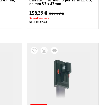
 x 47mm,
Carrello intermedio per serie 22 CB,
da mm 57 x 47mm
Special
158,39 €
163,29 €
Price
Su ordinazione
SKU:
RC42263