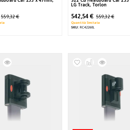
adboard Car 233 x 47mm,
S22 CB Headboard Car 233
LG Track, Torlon
Special
542,54 €
559,32 €
559,32 €
Price
ata
Quantità limitata
SKU:
RC42260L