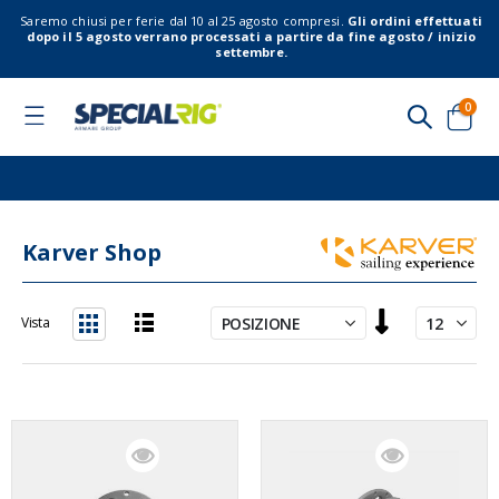
Saremo chiusi per ferie dal 10 al 25 agosto compresi.
Gli ordini effettuati
dopo il 5 agosto verrano processati a partire da fine agosto / inizio
settembre.
elem
0
Toggle
Nav
Cart
Karver Shop
Imposta
Vista
la
Lista
Griglia
direzione
decrescente