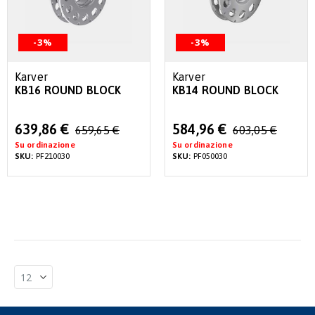
-3%
-3%
Karver
Karver
KB16 ROUND BLOCK
KB14 ROUND BLOCK
Special
Special
639,86 €
584,96 €
659,65 €
603,05 €
Price
Price
Su ordinazione
Su ordinazione
SKU:
PF210030
SKU:
PF050030