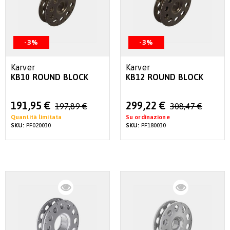
-3%
-3%
Karver
Karver
KB10 ROUND BLOCK
KB12 ROUND BLOCK
Special
Special
191,95 €
299,22 €
197,89 €
308,47 €
Price
Price
Quantità limitata
Su ordinazione
SKU:
PF020030
SKU:
PF180030