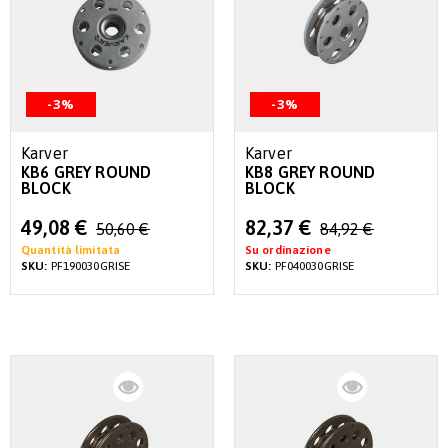
-3%
-3%
Karver
Karver
KB6 GREY ROUND
KB8 GREY ROUND
BLOCK
BLOCK
Special
Special
49,08 €
82,37 €
50,60 €
84,92 €
Price
Price
Quantità limitata
Su ordinazione
SKU:
PF190030GRISE
SKU:
PF040030GRISE