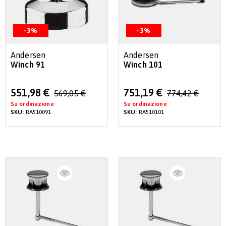
-3%
-3%
Andersen
Andersen
Winch 91
Winch 101
Special
Special
551,98 €
751,19 €
569,05 €
774,42 €
Price
Price
Su ordinazione
Su ordinazione
SKU:
RA510091
SKU:
RA510101