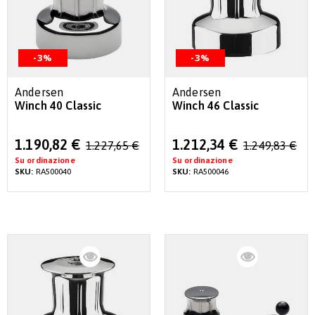
-3%
-3%
Andersen
Andersen
Winch 40 Classic
Winch 46 Classic
Special
Special
1.190,82 €
1.212,34 €
1.227,65 €
1.249,83 €
Price
Price
Su ordinazione
Su ordinazione
SKU:
RA500040
SKU:
RA500046