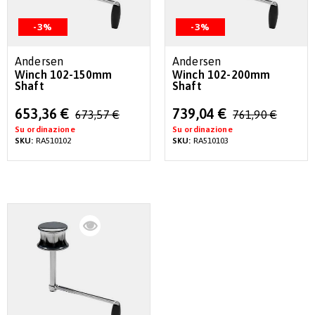
-3%
-3%
Andersen
Andersen
Winch 102-150mm
Winch 102-200mm
Shaft
Shaft
Special
Special
653,36 €
739,04 €
673,57 €
761,90 €
Price
Price
Su ordinazione
Su ordinazione
SKU:
RA510102
SKU:
RA510103