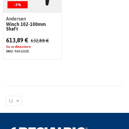
-3%
Andersen
Winch 102-100mm
Shaft
Special
613,89 €
632,88 €
Price
Su ordinazione
SKU:
RA510105