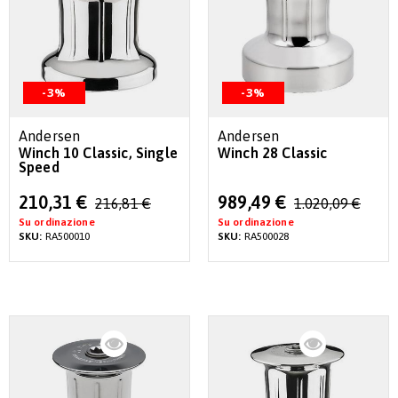
-3%
-3%
Andersen
Andersen
Winch 10 Classic, Single
Winch 28 Classic
Speed
Special
Special
210,31 €
989,49 €
216,81 €
1.020,09 €
Price
Price
Su ordinazione
Su ordinazione
SKU:
RA500010
SKU:
RA500028