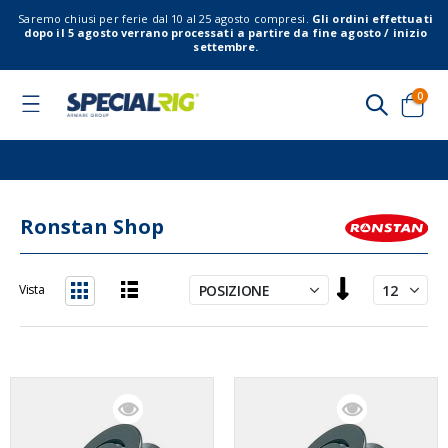
Saremo chiusi per ferie dal 10 al 25 agosto compresi.
Gli ordini effettuati
dopo il 5 agosto verrano processati a partire da fine agosto / inizio
settembre.
elem
0
Toggle
Nav
Cart
Ronstan Shop
Imposta
Vista
la
Lista
Griglia
direzione
decrescente