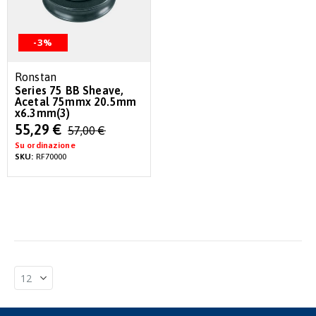
-3%
Ronstan
Series 75 BB Sheave,
Acetal 75mmx 20.5mm
x6.3mm(3)
Special
55,29 €
57,00 €
Price
Su ordinazione
SKU:
RF70000