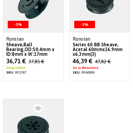
-3%
-3%
Ronstan
Ronstan
Sheave,Ball
Series 60 BB Sheave,
Bearing,OD:50.4mm x
Acetal 60mmx16.9mm
ID:8mm x W:17mm
x6.3mm(3)
Special
Special
36,71 €
46,39 €
37,85 €
47,82 €
Price
Price
Disponibile
Su ordinazione
SKU:
RF1767
SKU:
RF60000