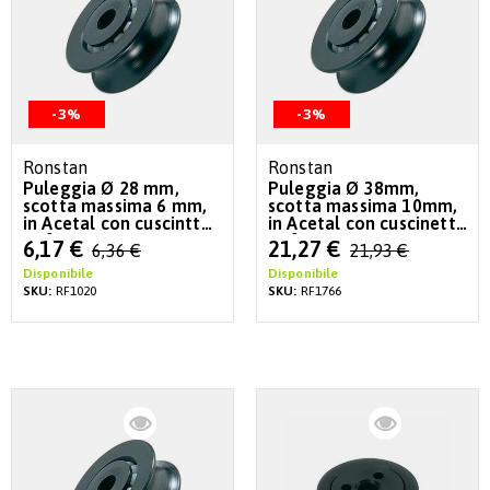
-3%
-3%
Ronstan
Ronstan
Puleggia Ø 28 mm,
Puleggia Ø 38mm,
scotta massima 6 mm,
scotta massima 10mm,
in Acetal con cuscintto
in Acetal con cuscinetto
a sfere
a sfere
Special
Special
6,17 €
21,27 €
6,36 €
21,93 €
Price
Price
Disponibile
Disponibile
SKU:
RF1020
SKU:
RF1766