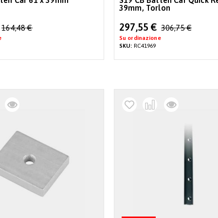
tten Car 61 x 39mm
S19 CB Batten Car Quick R
39mm, Torlon
Special
297,55 €
164,48 €
306,75 €
Price
e
Su ordinazione
SKU:
RC41969