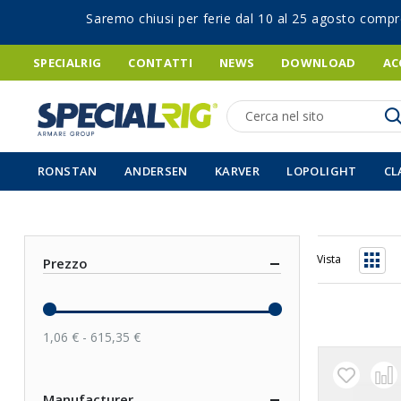
Saremo chiusi per ferie dal 10 al 25 agosto compr
SPECIALRIG
CONTATTI
NEWS
DOWNLOAD
AC
Ricerca
RONSTAN
ANDERSEN
KARVER
LOPOLIGHT
CL
Vista
Prezzo
Grigli
1,06 € - 615,35 €
Manufacturer