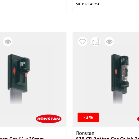
SKU:
RC41961
-3%
Ronstan