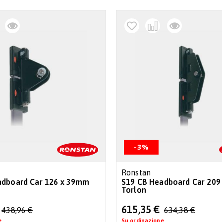
-3%
Ronstan
adboard Car 126 x 39mm
S19 CB Headboard Car 20
Torlon
Special
615,35 €
438,96 €
634,38 €
Price
e
Su ordinazione