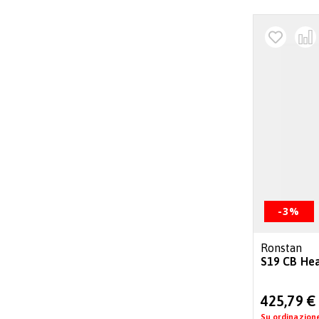
-3%
Ronstan
S19 CB He
Special
425,79 €
Price
Su ordinazion