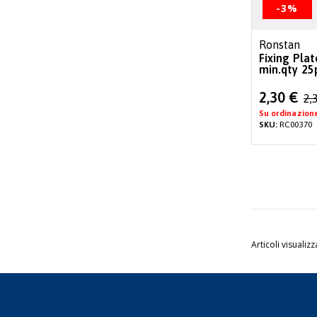
-3%
Ronstan
Fixing Pla
min.qty 25
Special
2,30 €
2,
Price
Su ordinazion
SKU:
RC00370
Articoli visualizz