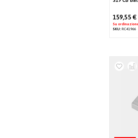
S19 CB Ba
Special
159,55 €
Price
Su ordinazion
SKU:
RC41966