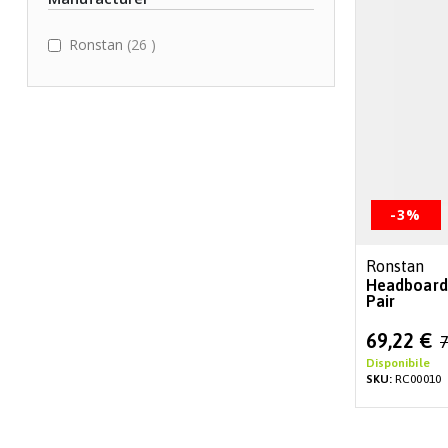
items
Ronstan
26
-3%
Ronstan
Headboard
Pair
Special
69,22 €
7
Price
Disponibile
SKU:
RC00010