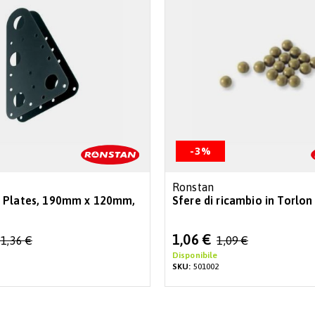
-3%
Ronstan
 Plates, 190mm x 120mm,
Sfere di ricambio in Torlo
Special
1,06 €
1,36 €
1,09 €
Price
Disponibile
SKU:
501002