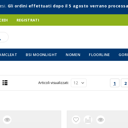
esi.
Gli ordini effettuati dopo il 5 agosto verrano processa
CEDI
REGISTRATI
AMCLEAT
BSI MOONLIGHT
NOMEN
FLOORLINE
GORI
Pagina
Attual
P
Articoli visualizzati
1
2
Lista
a