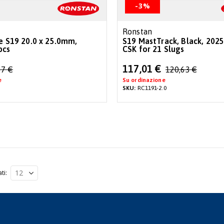
-3%
Ronstan
te S19 20.0 x 25.0mm,
S19 MastTrack, Black, 20
pcs
CSK for 21 Slugs
Special
117,01 €
37 €
120,63 €
Price
e
Su ordinazione
SKU:
RC1191-2.0
ati