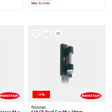
SKU:
RC41963
-3%
Ronstan