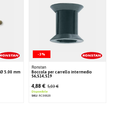
-3%
Ronstan
n Ø 5.00 mm
Boccola per carrello intermedio
S6,S14,S19
Special
4,88 €
5,03 €
Price
Disponibile
SKU:
RC00020