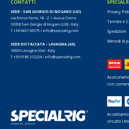
CONTATTI
SPECIALR
SEDE - SAN GIORGIO DI NOGARO (UD)
Privacy Pol
via Enrico Fermi, 18 - Z. I. Aussa Corno
Termini e C
33058 San Giorgio di Nogaro (Ud) - Italy
T +39 0431 65575
/
info@specialrig.com
Spedizioni
Metodi di 
SEDE DISTACCATA – LAVAGNA (GE)
16033 Lavagna (Ge) - Italy
T +39 0185 312224
/
info@specialrig.com
Assicuriamo
con corrier
Accettiamo 
circuito Uni