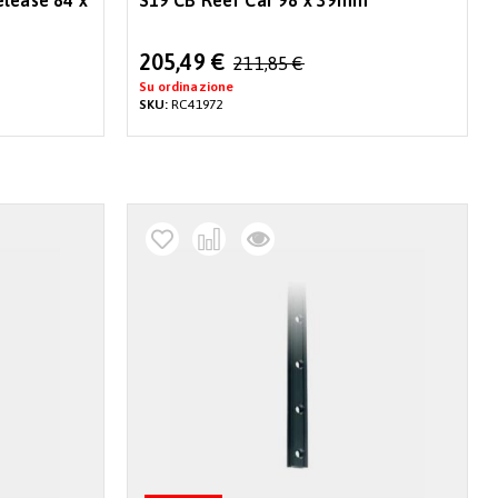
elease 84 x
S19 CB Reef Car 98 x 39mm
Special
205,49 €
211,85 €
Price
Su ordinazione
SKU:
RC41972