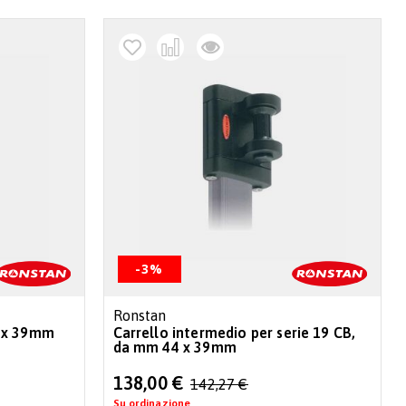
-3%
Ronstan
9 x 39mm
Carrello intermedio per serie 19 CB,
da mm 44 x 39mm
Special
138,00 €
142,27 €
Price
Su ordinazione