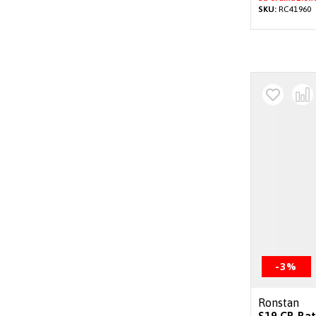
SKU:
RC41960
-3%
Ronstan