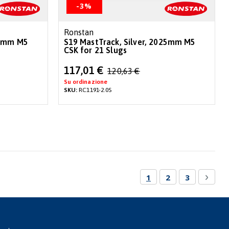
-3%
Ronstan
25mm M5
S19 MastTrack, Silver, 2025mm M5
CSK for 21 Slugs
Special
117,01 €
120,63 €
Price
Su ordinazione
SKU:
RC1191-2.0S
Pagina
Attualmente stai leg
Pagina
Pagina
Pagin
Succe
1
2
3