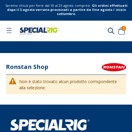
Saremo chiusi per ferie dal 10 al 25 agosto compresi.
Gli ordini effettuati
dopo il 5 agosto verrano processati a partire da fine agosto / inizio
settembre.
elem
0
Toggle
Nav
Cart
Ronstan Shop
Non è stato trovato alcun prodotto corrispondente
alla selezione.