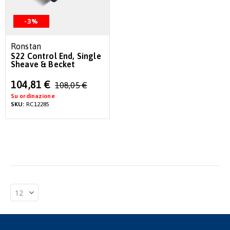
-3%
Ronstan
S22 Control End, Single
Sheave & Becket
Special
104,81 €
108,05 €
Price
Su ordinazione
SKU:
RC12285