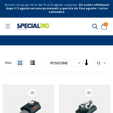
Saremo chiusi per ferie dal 10 al 25 agosto compresi.
Gli ordini effettuati
dopo il 5 agosto verrano processati a partire da fine agosto / inizio
settembre.
elem
0
Toggle
Nav
Cart
Imposta
Vista
la
Lista
Griglia
direzione
decrescente