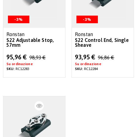
-3%
-3%
Ronstan
Ronstan
S22 Adjustable Stop,
S22 Control End, Single
57mm
Sheave
Special
Special
95,96 €
93,95 €
98,93 €
96,86 €
Price
Price
Su ordinazione
Su ordinazione
SKU:
RC12283
SKU:
RC12284