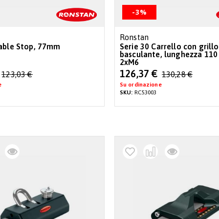
-3%
Ronstan
able Stop, 77mm
Serie 30 Carrello con grillo
basculante, lunghezza 110 
2xM6
Special
126,37 €
123,03 €
130,28 €
Price
e
Su ordinazione
SKU:
RC53003