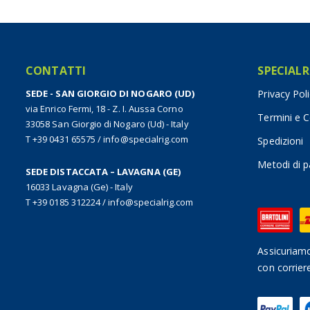
CONTATTI
SPECIALR
SEDE - SAN GIORGIO DI NOGARO (UD)
Privacy Pol
via Enrico Fermi, 18 - Z. I. Aussa Corno
Termini e C
33058 San Giorgio di Nogaro (Ud) - Italy
T +39 0431 65575
/
info@specialrig.com
Spedizioni
Metodi di 
SEDE DISTACCATA – LAVAGNA (GE)
16033 Lavagna (Ge) - Italy
T +39 0185 312224
/
info@specialrig.com
Assicuriamo
con corrier