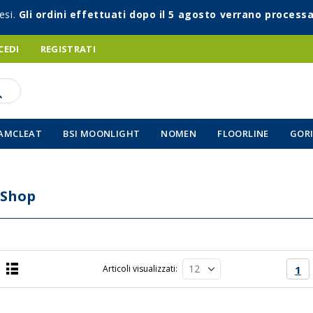
esi.
Gli ordini effettuati dopo il 5 agosto verrano processa
CEDI
REGISTRATI
AMCLEAT
BSI MOONLIGHT
NOMEN
FLOORLINE
GORI
 Shop
Pagin
Att
Articoli visualizzati
1
Lista
a