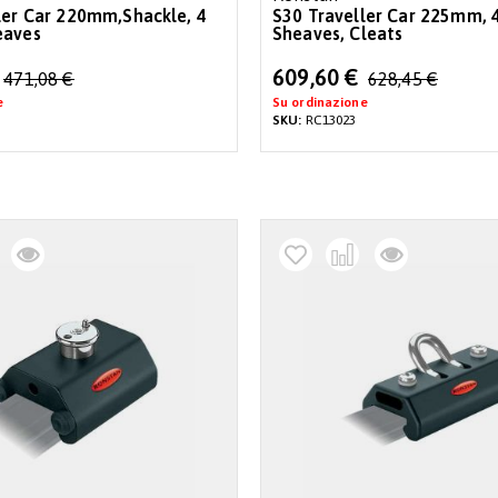
ler Car 220mm,Shackle, 4
S30 Traveller Car 225mm, 
eaves
Sheaves, Cleats
Special
609,60 €
471,08 €
628,45 €
Price
e
Su ordinazione
SKU:
RC13023