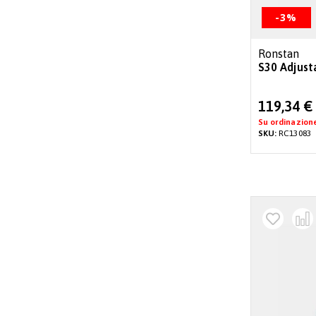
-3%
Ronstan
S30 Adjust
Special
119,34 €
Price
Su ordinazion
SKU:
RC13083