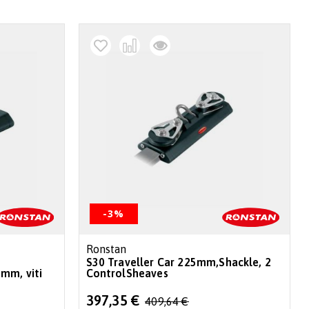
decr
-3%
Ronstan
S30 Traveller Car 225mm,Shackle, 2
mm, viti
ControlSheaves
Special
397,35 €
409,64 €
Price