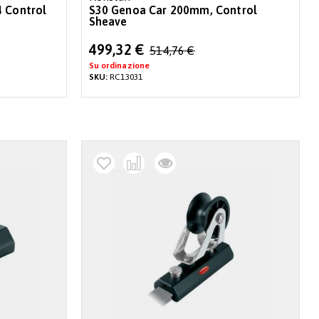
4 Control
S30 Genoa Car 200mm, Control
Sheave
Special
499,32 €
514,76 €
Price
Su ordinazione
SKU:
RC13031