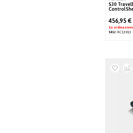
S30 Travel
ControlSh
Special
456,95 €
Price
Su ordinazion
SKU:
RC13013