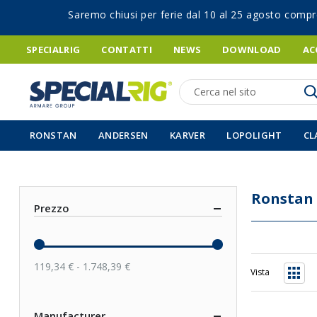
Saremo chiusi per ferie dal 10 al 25 agosto compr
SPECIALRIG
CONTATTI
NEWS
DOWNLOAD
AC
Ricerca
RONSTAN
ANDERSEN
KARVER
LOPOLIGHT
CL
Ronstan
Prezzo
119,34 € - 1.748,39 €
Vista
Grigli
Manufacturer