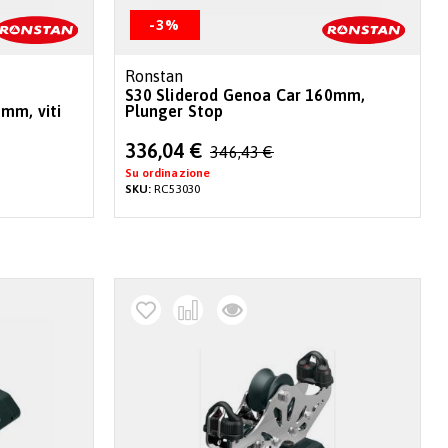
-3%
Ronstan
S30 Sliderod Genoa Car 160mm,
mm, viti
Plunger Stop
Special
336,04 €
346,43 €
Price
Su ordinazione
SKU:
RC53030