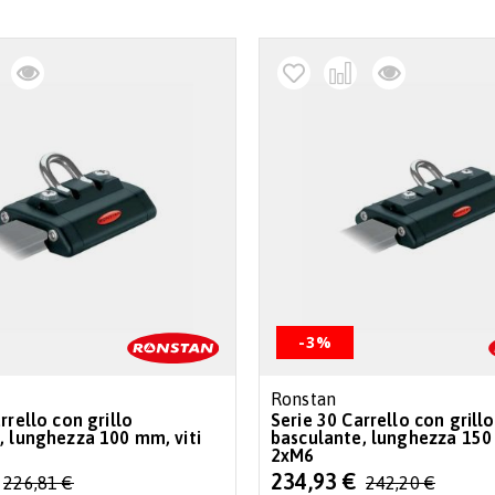
-3%
Ronstan
rrello con grillo
Serie 30 Carrello con grillo
, lunghezza 100 mm, viti
basculante, lunghezza 150 
2xM6
Special
234,93 €
226,81 €
242,20 €
Price