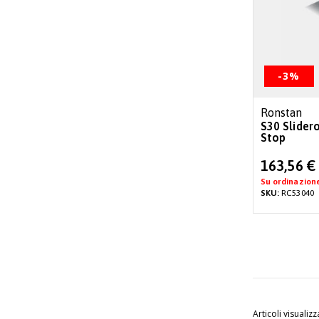
-3%
Ronstan
S30 Slider
Stop
Special
163,56 €
Price
Su ordinazion
SKU:
RC53040
Articoli visualizz