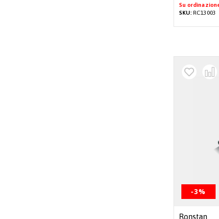
Su ordinazion
SKU:
RC13003
-3%
Ronstan