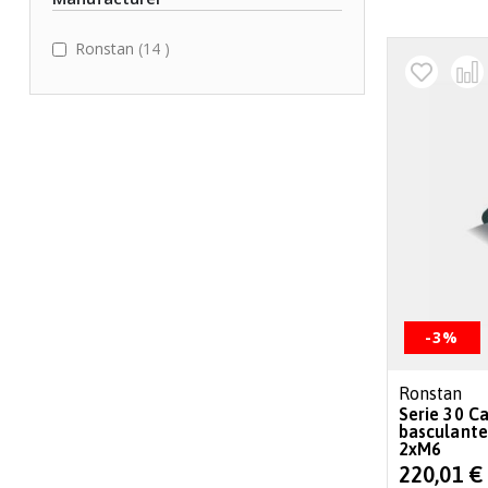
items
Ronstan
14
-3%
Ronstan
Serie 30 Ca
basculante
2xM6
Special
220,01 €
Price