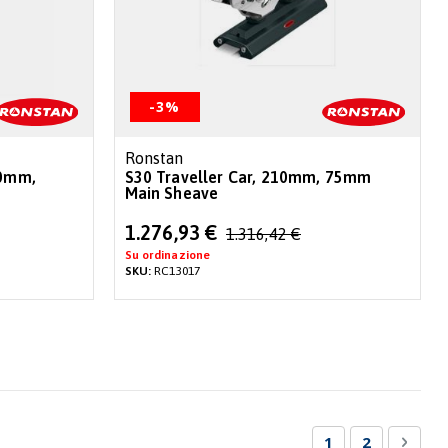
-3%
Ronstan
20mm,
S30 Traveller Car, 210mm, 75mm
Main Sheave
Special
1.276,93 €
1.316,42 €
Price
Su ordinazione
SKU:
RC13017
Pagina
Attualmente sta
Pagina
Pagin
Succe
1
2