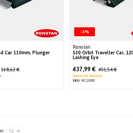
-3%
Ronstan
od Car 110mm, Plunger
S30 Orbit Traveller Car, 1
Lashing Eye
Special
437,99 €
168,62 €
451,54 €
Price
e
Quantità limitata
SKU:
RC13005
ati