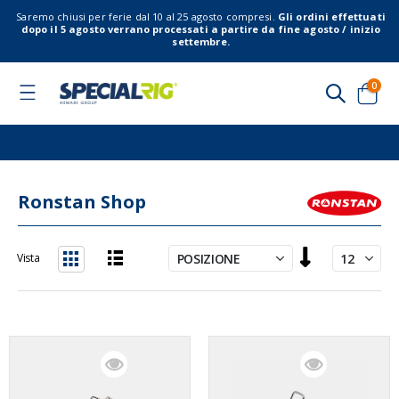
Saremo chiusi per ferie dal 10 al 25 agosto compresi.
Gli ordini effettuati
dopo il 5 agosto verrano processati a partire da fine agosto / inizio
settembre.
elem
0
Toggle
Nav
Cart
Ronstan Shop
Imposta
Vista
la
Lista
Griglia
direzione
decrescente