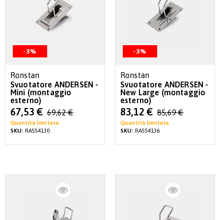
-3%
-3%
Ronstan
Ronstan
Svuotatore ANDERSEN -
Svuotatore ANDERSEN -
Mini (montaggio
New Large (montaggio
esterno)
esterno)
Special
Special
67,53 €
83,12 €
69,62 €
85,69 €
Price
Price
Quantità limitata
Quantità limitata
SKU:
RA554130
SKU:
RA554136