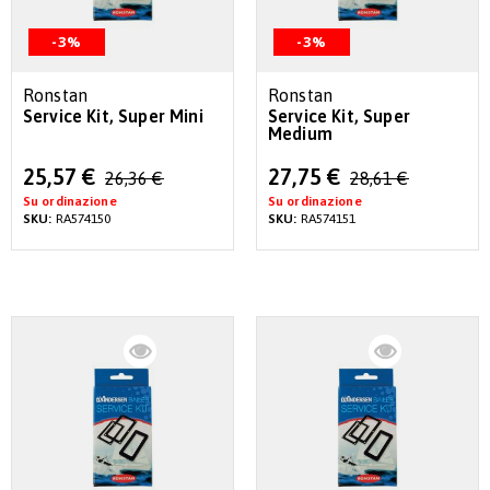
-3%
-3%
Ronstan
Ronstan
Service Kit, Super Mini
Service Kit, Super
Medium
Special
Special
25,57 €
27,75 €
26,36 €
28,61 €
Price
Price
Su ordinazione
Su ordinazione
SKU:
RA574150
SKU:
RA574151