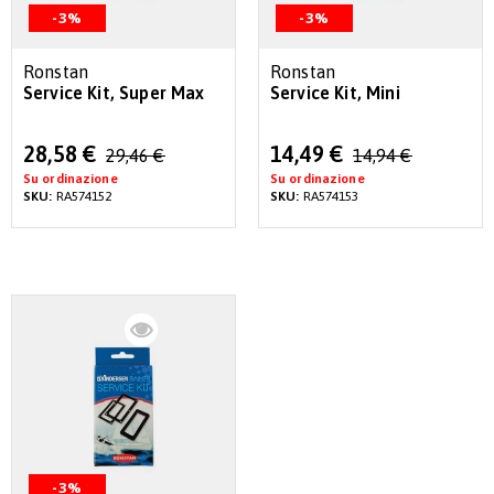
-3%
-3%
Ronstan
Ronstan
Service Kit, Super Max
Service Kit, Mini
Special
Special
28,58 €
14,49 €
29,46 €
14,94 €
Price
Price
Su ordinazione
Su ordinazione
SKU:
RA574152
SKU:
RA574153
-3%