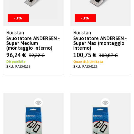
-3%
-3%
Ronstan
Ronstan
Svuotatore ANDERSEN -
Svuotatore ANDERSEN -
Super Medium
Super Max (montaggio
(montaggio interno)
interno)
Special
Special
96,24 €
100,75 €
99,22 €
103,87 €
Price
Price
Disponibile
Quantità limitata
SKU:
RA554132
SKU:
RA554133