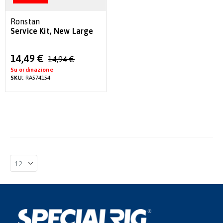
Ronstan
Service Kit, New Large
Special
14,49 €
14,94 €
Price
Su ordinazione
SKU:
RA574154