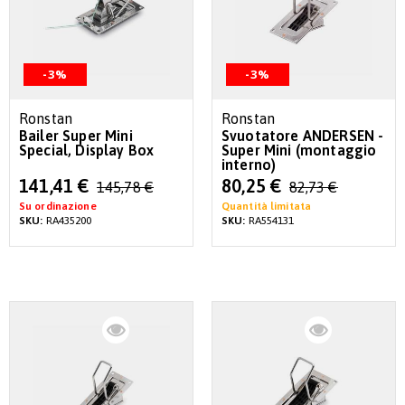
-3%
-3%
Ronstan
Ronstan
Bailer Super Mini
Svuotatore ANDERSEN -
Special, Display Box
Super Mini (montaggio
interno)
Special
Special
141,41 €
80,25 €
145,78 €
82,73 €
Price
Price
Su ordinazione
Quantità limitata
SKU:
RA435200
SKU:
RA554131