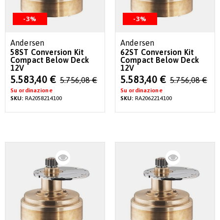
-3%
-3%
Andersen
Andersen
58ST Conversion Kit
62ST Conversion Kit
Compact Below Deck
Compact Below Deck
12V
12V
Special
Special
5.583,40 €
5.583,40 €
5.756,08 €
5.756,08 €
Price
Price
Su ordinazione
Su ordinazione
SKU:
RA2058214100
SKU:
RA2062214100