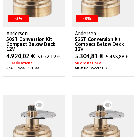
-3%
-3%
Andersen
Andersen
50ST Conversion Kit
52ST Conversion Kit
Compact Below Deck
Compact Below Deck
12V
12V
Special
Special
4.920,02 €
5.304,81 €
5.072,19 €
5.468,88 €
Price
Price
Su ordinazione
Su ordinazione
SKU:
RA2050214100
SKU:
RA2052214100