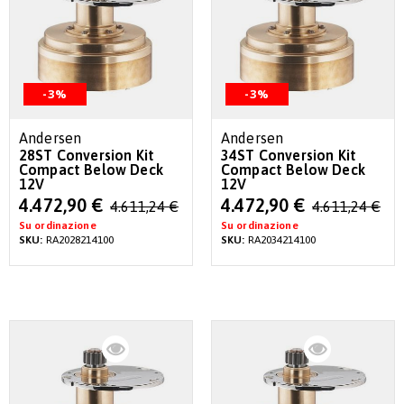
-3%
-3%
Andersen
Andersen
28ST Conversion Kit
34ST Conversion Kit
Compact Below Deck
Compact Below Deck
12V
12V
Special
Special
4.472,90 €
4.472,90 €
4.611,24 €
4.611,24 €
Price
Price
Su ordinazione
Su ordinazione
SKU:
RA2028214100
SKU:
RA2034214100