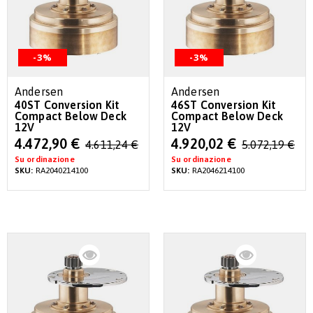
-3%
-3%
Andersen
Andersen
40ST Conversion Kit
46ST Conversion Kit
Compact Below Deck
Compact Below Deck
12V
12V
Special
Special
4.472,90 €
4.920,02 €
4.611,24 €
5.072,19 €
Price
Price
Su ordinazione
Su ordinazione
SKU:
RA2040214100
SKU:
RA2046214100