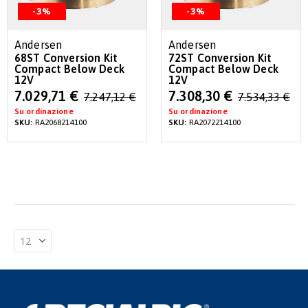
-3%
-3%
Andersen
Andersen
68ST Conversion Kit
72ST Conversion Kit
Compact Below Deck
Compact Below Deck
12V
12V
Special
Special
7.029,71 €
7.308,30 €
7.247,12 €
7.534,33 €
Price
Price
Su ordinazione
Su ordinazione
SKU:
RA2068214100
SKU:
RA2072214100