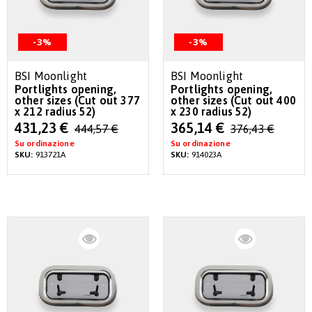
-3%
-3%
BSI Moonlight
BSI Moonlight
Portlights opening,
Portlights opening,
other sizes (Cut out 377
other sizes (Cut out 400
x 212 radius 52)
x 230 radius 52)
Special
Special
431,23 €
365,14 €
444,57 €
376,43 €
Price
Price
Su ordinazione
Su ordinazione
SKU:
913721A
SKU:
914023A