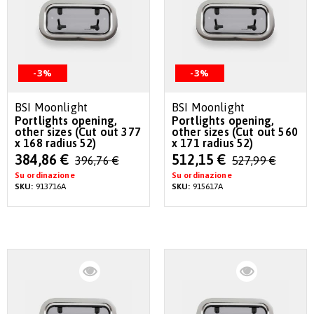
-3%
-3%
BSI Moonlight
BSI Moonlight
Portlights opening,
Portlights opening,
other sizes (Cut out 377
other sizes (Cut out 560
x 168 radius 52)
x 171 radius 52)
Special
Special
384,86 €
512,15 €
396,76 €
527,99 €
Price
Price
Su ordinazione
Su ordinazione
SKU:
913716A
SKU:
915617A