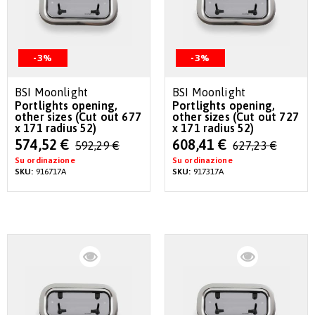
-3%
-3%
BSI Moonlight
BSI Moonlight
Portlights opening,
Portlights opening,
other sizes (Cut out 677
other sizes (Cut out 727
x 171 radius 52)
x 171 radius 52)
Special
Special
574,52 €
608,41 €
592,29 €
627,23 €
Price
Price
Su ordinazione
Su ordinazione
SKU:
916717A
SKU:
917317A