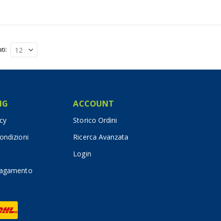
ati
IG
ACCOUNT
icy
Storico Ordini
ondizioni
Ricerca Avanzata
Login
pagamento