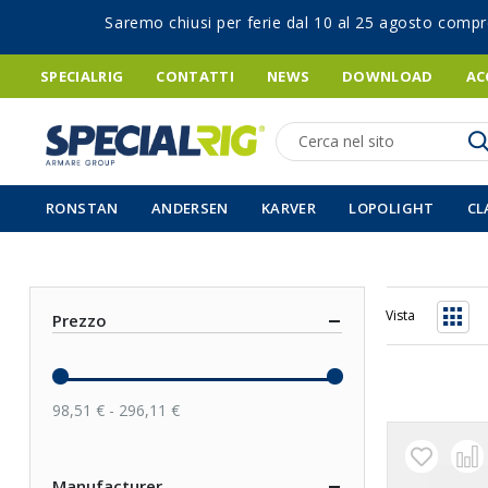
Saremo chiusi per ferie dal 10 al 25 agosto compr
SPECIALRIG
CONTATTI
NEWS
DOWNLOAD
AC
Ricerca
RONSTAN
ANDERSEN
KARVER
LOPOLIGHT
CL
Vista
Prezzo
Grigli
98,51 € - 296,11 €
Manufacturer