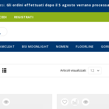
esi.
Gli ordini effettuati dopo il 5 agosto verrano processa
CEDI
REGISTRATI
AMCLEAT
BSI MOONLIGHT
NOMEN
FLOORLINE
GORI
Articoli visualizzati
Lista
a