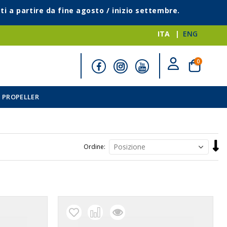
ti a partire da fine agosto / inizio settembre.
ITA
ENG
elementi
0
Cart
 PROPELLER
Impo
Ordine
la
direz
decr