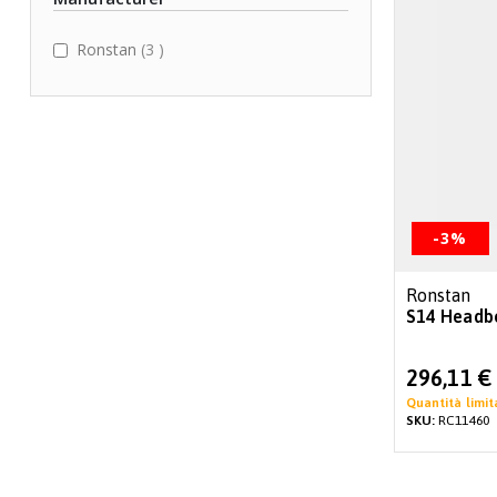
items
Ronstan
3
-3%
Ronstan
S14 Headb
Special
296,11 €
Price
Quantità limit
SKU:
RC11460