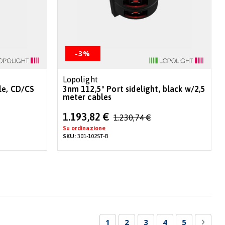
-3%
Lopolight
le, CD/CS
3nm 112,5° Port sidelight, black w/2,5
meter cables
Special
1.193,82 €
1.230,74 €
Price
Su ordinazione
SKU:
301-102ST-B
Pagina
Attualmente stai leggendo la p
Pagina
Pagina
Pagina
Pagina
Pagin
Succe
1
2
3
4
5