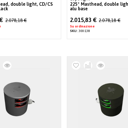
ead, double light, CD/CS
225° Masthead, double lig
lack
alu base
Special
 €
2.015,83 €
2.078,18 €
2.078,18 €
Price
e
Su ordinazione
SKU:
300-138