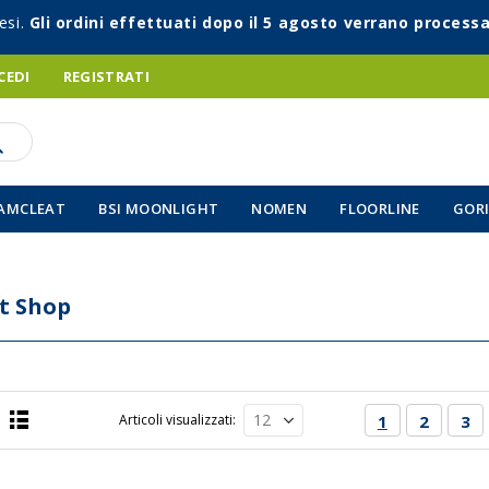
esi.
Gli ordini effettuati dopo il 5 agosto verrano processa
CEDI
REGISTRATI
AMCLEAT
BSI MOONLIGHT
NOMEN
FLOORLINE
GORI
t Shop
Pagina
Attualmente s
Pagina
Pag
Articoli visualizzati
1
2
3
Lista
a