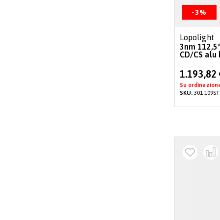
-3%
Lopolight
3nm 112,5°
CD/CS alu 
Special
1.193,82
Price
Su ordinazion
SKU:
301-109ST