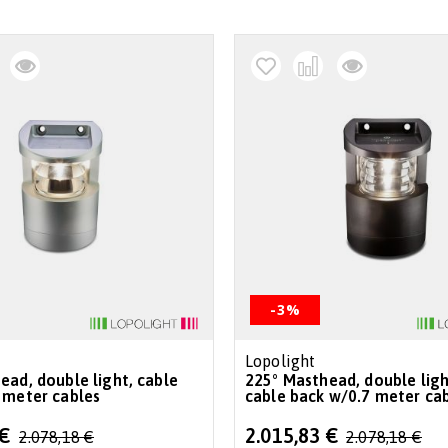
-3%
Lopolight
ead, double light, cable
225° Masthead, double ligh
 meter cables
cable back w/0.7 meter ca
Special
 €
2.015,83 €
2.078,18 €
2.078,18 €
Price