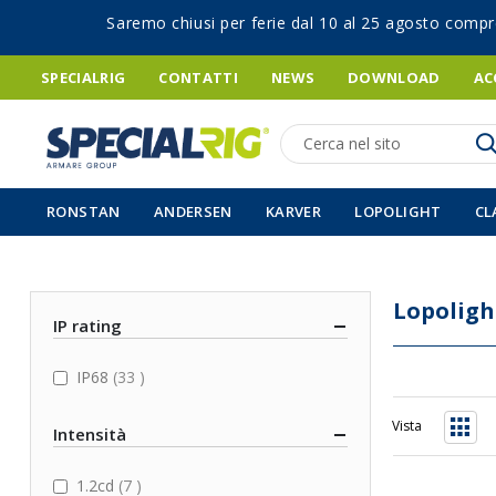
Saremo chiusi per ferie dal 10 al 25 agosto compr
SPECIALRIG
CONTATTI
NEWS
DOWNLOAD
AC
Ricerca
RONSTAN
ANDERSEN
KARVER
LOPOLIGHT
CL
Lopoligh
IP rating
items
IP68
33
Vista
Intensità
Grigli
items
1.2cd
7