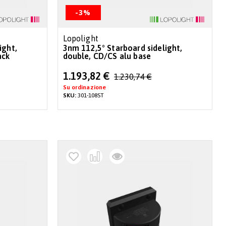
-3%
Lopolight
ight,
3nm 112,5° Starboard sidelight,
ack
double, CD/CS alu base
Special
1.193,82 €
1.230,74 €
Price
Su ordinazione
SKU:
301-108ST