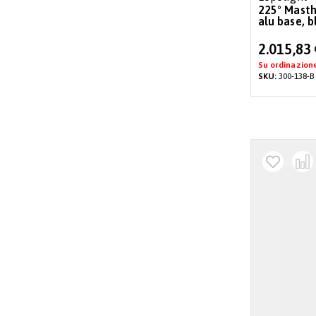
225° Masth
alu base, b
Special
2.015,83
Price
Su ordinazion
SKU:
300-138-B