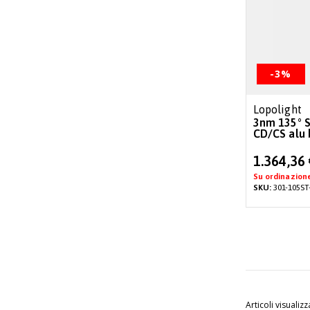
-3%
Lopolight
3nm 135° St
CD/CS alu 
Special
1.364,36
Price
Su ordinazion
SKU:
301-105ST
Articoli visualizz