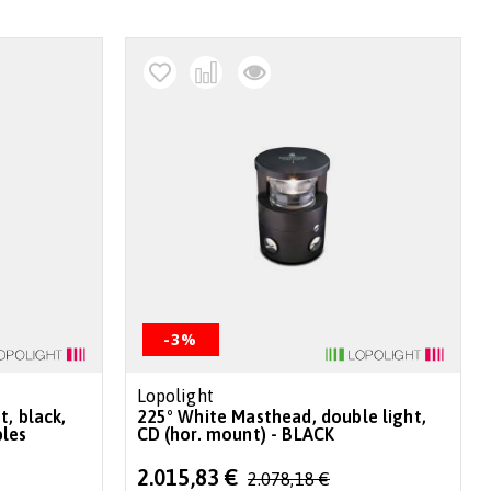
decr
-3%
Lopolight
t, black,
225° White Masthead, double light,
bles
CD (hor. mount) - BLACK
Special
2.015,83 €
2.078,18 €
Price