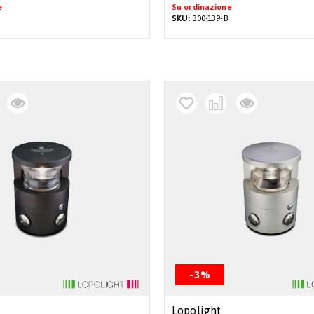
e
Su ordinazione
SKU:
300-139-B
-3%
Lopolight