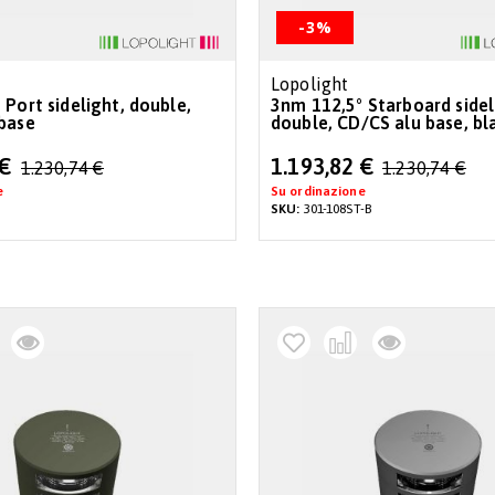
-3%
Lopolight
 Port sidelight, double,
3nm 112,5° Starboard sidel
base
double, CD/CS alu base, bl
Special
 €
1.193,82 €
1.230,74 €
1.230,74 €
Price
e
Su ordinazione
SKU:
301-108ST-B