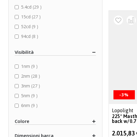
items
5.4cd
29
items
15cd
27
items
52cd
9
items
94cd
8
Visibilità
items
1nm
9
items
2nm
28
items
3nm
27
-3%
items
5nm
9
items
6nm
9
Lopolight
225° Masth
Colore
back w/0.7
Special
2.015,83
Dimensioni barca
Price