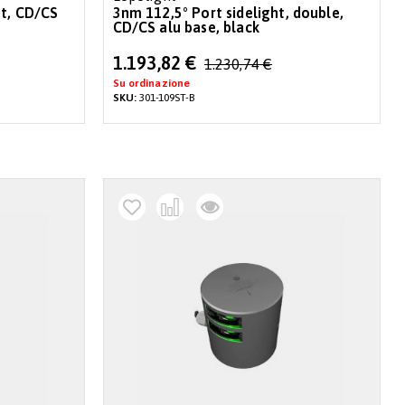
ht, CD/CS
3nm 112,5° Port sidelight, double,
CD/CS alu base, black
Special
1.193,82 €
1.230,74 €
Price
Su ordinazione
SKU:
301-109ST-B