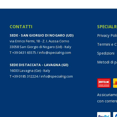
CONTATTI
SPECIALR
SEDE - SAN GIORGIO DI NOGARO (UD)
Privacy Pol
via Enrico Fermi, 18 - Z. I. Aussa Corno
Termini e C
33058 San Giorgio di Nogaro (Ud) - Italy
T +39 0431 65575
/
info@specialrig.com
Spedizioni
Metodi di 
SEDE DISTACCATA – LAVAGNA (GE)
16033 Lavagna (Ge) - Italy
T +39 0185 312224
/
info@specialrig.com
Assicuriamo
con corrier