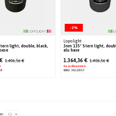
-3%
Lopolight
ern light, double, black,
3nm 135° Stern light, doub
base
alu base
Special
 €
1.364,36 €
1.406,56 €
1.406,56 €
Price
e
Su ordinazione
-B
SKU:
301-105ST
ati