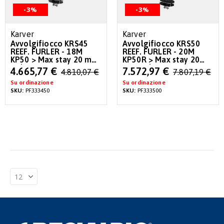
-3%
-3%
Karver
Karver
Avvolgifiocco KRS45
Avvolgifiocco KRS50
REEF. FURLER - 18M
REEF. FURLER - 20M
KP50 > Max stay 20 mm
KP50R > Max stay 20
- Plate S
mm - Plate S
Special
Special
4.665,77 €
7.572,97 €
4.810,07 €
7.807,19 €
Price
Price
Su ordinazione
Su ordinazione
SKU:
PF333450
SKU:
PF333500