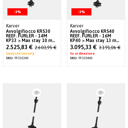
-3%
-3%
Karver
Karver
Avvolgifiocco KRS30
Avvolgifiocco KRS40
REEF. FURLER - 14M
REEF. FURLER - 16M
KP33 > Max stay 10 mm
KP40 > Max stay 13 mm
- Plate S
- Plate S
Special
Special
2.525,83 €
3.095,33 €
2.603,95 €
3.191,06 €
Price
Price
Quantità limitata
Su ordinazione
SKU:
PF333300
SKU:
PF333400