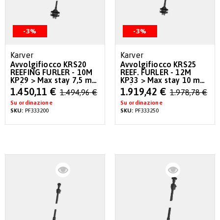
-3%
-3%
Karver
Karver
Avvolgifiocco KRS20
Avvolgifiocco KRS25
REEFING FURLER - 10M
REEF. FURLER - 12M
KP29 > Max stay 7,5 mm
KP33 > Max stay 10 mm
- Plate S
- Plate S
Special
Special
1.450,11 €
1.919,42 €
1.494,96 €
1.978,78 €
Price
Price
Su ordinazione
Su ordinazione
SKU:
PF333200
SKU:
PF333250