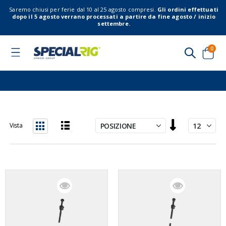
Saremo chiusi per ferie dal 10 al 25 agosto compresi.
Gli ordini effettuati
dopo il 5 agosto verrano processati a partire da fine agosto / inizio
settembre.
elem
0
Toggle
Nav
Cart
Imposta
Vista
la
Lista
Griglia
direzione
decrescente