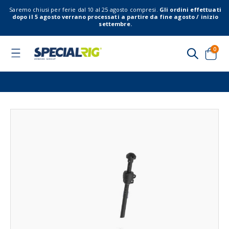
Saremo chiusi per ferie dal 10 al 25 agosto compresi.
Gli ordini effettuati
dopo il 5 agosto verrano processati a partire da fine agosto / inizio
settembre.
elem
0
Toggle
Nav
Cart
Vai
Vai
alla
all'
fine
del
della
gal
galleria
di
di
imm
immagini