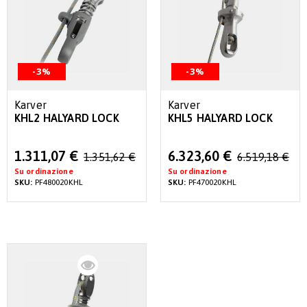
-3%
-3%
Karver
Karver
KHL2 HALYARD LOCK
KHL5 HALYARD LOCK
Special
Special
1.311,07 €
6.323,60 €
1.351,62 €
6.519,18 €
Price
Price
Su ordinazione
Su ordinazione
SKU:
PF480020KHL
SKU:
PF470020KHL