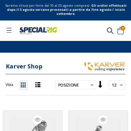
Saremo chiusi per ferie dal 10 al 25 agosto compresi.
Gli ordini effettuati
dopo il 5 agosto verrano processati a partire da fine agosto / inizio
settembre.
elem
0
Toggle
Nav
Cart
Karver Shop
Imposta
Vista
la
Lista
Griglia
direzione
decrescente